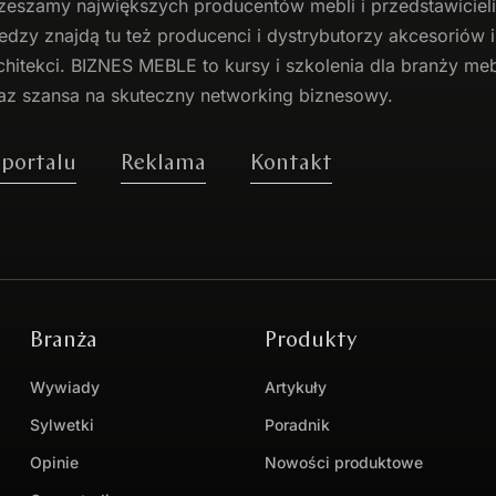
zeszamy największych producentów
mebli
i przedstawicie
edzy znajdą tu też producenci i dystrybutorzy akcesoriów
chitekci. BIZNES MEBLE to kursy i szkolenia dla branży mebl
az szansa na skuteczny networking biznesowy.
 portalu
Reklama
Kontakt
Branża
Produkty
Wywiady
Artykuły
Sylwetki
Poradnik
Opinie
Nowości produktowe