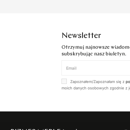
Newsletter
Otrzymuj najnowsze wiadomoś
subskrybując nasz biuletyn.
Zapoznałem/Zapoznałam się z
po
moich danych osobowych zgodnie z je