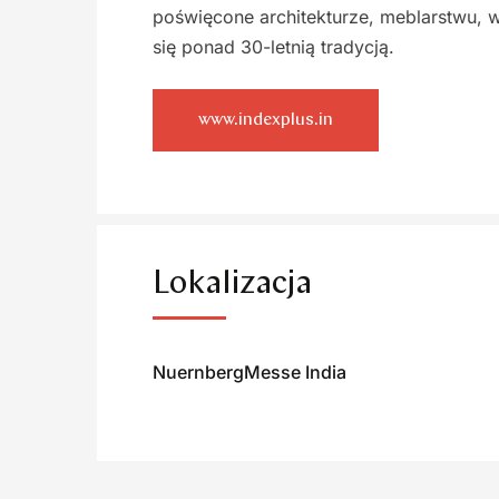
poświęcone architekturze, meblarstwu, 
się ponad 30-letnią tradycją.
www.indexplus.in
Lokalizacja
NuernbergMesse India