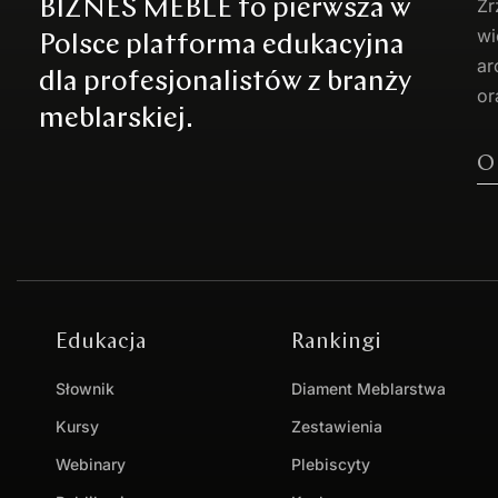
BIZNES MEBLE to pierwsza w
Zr
wi
Polsce platforma edukacyjna
ar
dla profesjonalistów z branży
or
meblarskiej.
O
Edukacja
Rankingi
Słownik
Diament Meblarstwa
Kursy
Zestawienia
Webinary
Plebiscyty