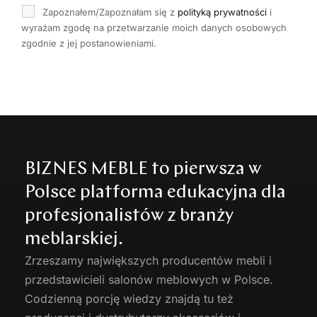
Zapoznałem/Zapoznałam się z
polityką prywatności
i
wyrażam zgodę na przetwarzanie moich danych osobowych
zgodnie z jej postanowieniami.
BIZNES MEBLE to pierwsza w
Polsce platforma edukacyjna dla
profesjonalistów z branży
meblarskiej.
Zrzeszamy największych producentów
mebli
i
przedstawicieli salonów meblowych w Polsce.
Codzienną porcję wiedzy znajdą tu też