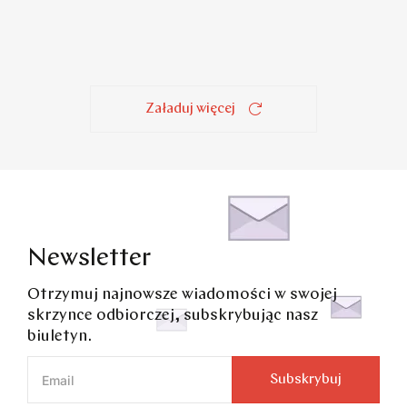
Katowickie biuro Business Funds w duchu
resimercial design
Załaduj więcej
Newsletter
Otrzymuj najnowsze wiadomości w swojej
skrzynce odbiorczej, subskrybując nasz
biuletyn.
Subskrybuj