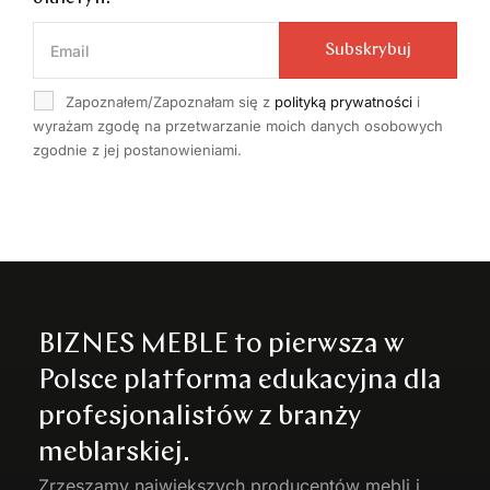
Subskrybuj
Zapoznałem/Zapoznałam się z
polityką prywatności
i
wyrażam zgodę na przetwarzanie moich danych osobowych
zgodnie z jej postanowieniami.
BIZNES MEBLE to pierwsza w
Polsce platforma edukacyjna dla
profesjonalistów z branży
meblarskiej.
Zrzeszamy największych producentów
mebli
i