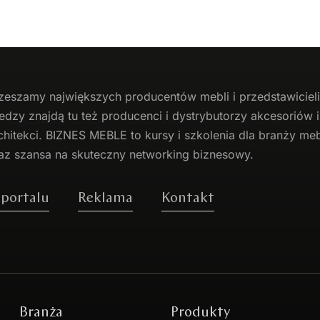
zeszamy największych producentów
mebli
i przedstawicie
edzy znajdą tu też producenci i dystrybutorzy akcesoriów
chitekci. BIZNES MEBLE to kursy i szkolenia dla branży mebl
az szansa na skuteczny networking biznesowy.
 portalu
Reklama
Kontakt
Branża
Produkty