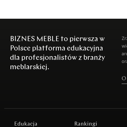
BIZNES MEBLE to pierwsza w
Zr
wi
Polsce platforma edukacyjna
ar
dla profesjonalistów z branży
or
meblarskiej.
O
Edukacja
Rankingi