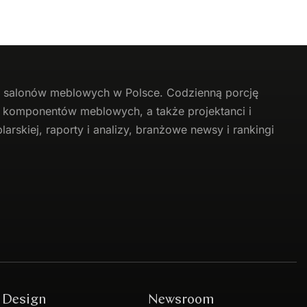
li salonów meblowych w Polsce. Codzienną porcję
 i komponentów meblowych, a także projektanci i
arskiej, raporty i analizy, branżowe newsy i rankingi
Design
Newsroom