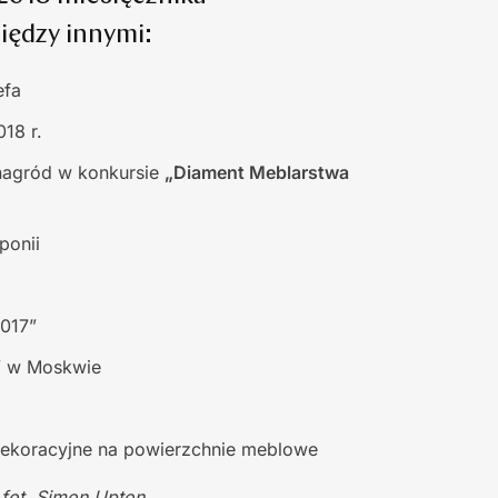
ędzy innymi:
efa
18 r.
nagród w konkursie
„Diament Meblarstwa
ponii
017”
” w Moskwie
 dekoracyjne na powierzchnie meblowe
 fot. Simon Upton.