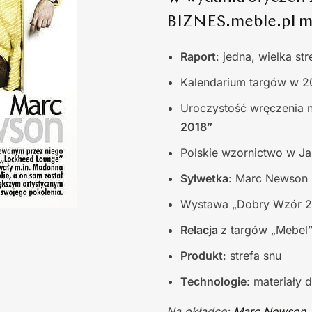
BIZNES.meble.pl mi
Raport
: jedna, wielka str
Kalendarium targów w 20
Uroczystość wręczenia 
2018”
Polskie wzornictwo w Ja
Sylwetka
: Marc Newson
Wystawa „Dobry Wzór 2
Relacja
z targów „Mebel
Produkt
: strefa snu
Technologie
: materiały
Na okładce:
Marc Newson
,