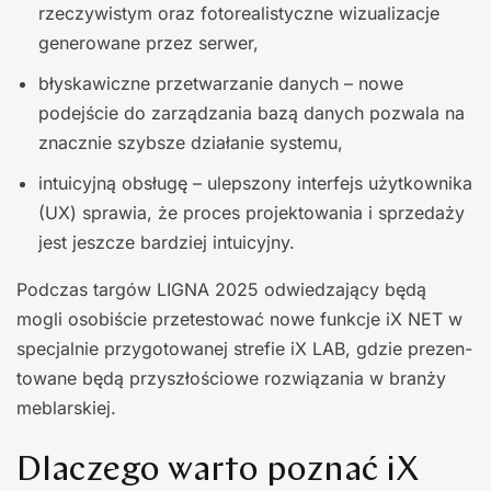
rzeczywistym oraz fotoreali­styczne wizualizacje
generowane przez serwer,
błyskawiczne przetwarzanie danych – nowe
podejście do zarządzania bazą da­nych pozwala na
znacznie szybsze dzia­łanie systemu,
intuicyjną obsługę – ulepszony inter­fejs użytkownika
(UX) sprawia, że pro­ces projektowania i sprzedaży
jest jesz­cze bardziej intuicyjny.
Podczas targów LIGNA 2025 odwiedza­jący będą
mogli osobiście przetestować nowe funkcje iX NET w
specjalnie przy­gotowanej strefie iX LAB, gdzie prezen­
towane będą przyszłościowe rozwiązania w branży
meblarskiej.
Dlaczego warto poznać iX