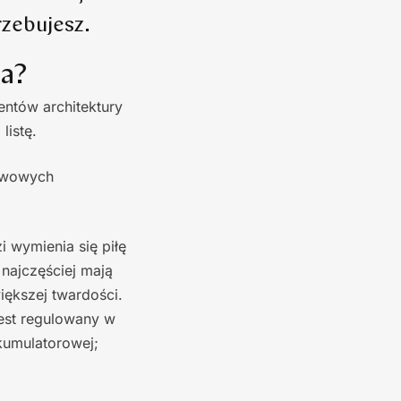
rzebujesz.
na?
ntów architektury
listę.
tawowych
 wymienia się piłę
najczęściej mają
ększej twardości.
est regulowany w
kumulatorowej;