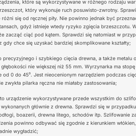
ządzenia, które są wykorzystywane w różnego rodzaju wars
zeszczot, który wykonuje ruch posuwisto-zwrotny. Sprawia
 różni się od ręcznej piły. Nie powinno jednak być przezn
stansach, gdyż istnieje wtedy ryzyko zgięcia brzeszczotu.
że zacząć ciąć pod kątem. Sprawdzi się natomiast w przyp
 gdy chce się uzyskać bardziej skomplikowane kształty;
o precyzyjnego i szybkiego cięcia drewna, a także metalu 
 głębokości nie większej niż 55 mm. Wyrzynarka ma stopę 
ie od 0 do 45⁰. Jest nieocenionym narzędziem podczas cię
e zwykła pilarka ręczna nie miałaby zastosowania;
to urządzenie wykorzystywane przede wszystkim do szlif
h wykonanych głównie z drewna. Sprawdzi się w przypadku
dłogi, boazerii, drewna litego, schodów itp. Szlifowanie 
enia powinno odbywać się zgodnie z kierunkiem włókien, 
ładnie wygładzić;