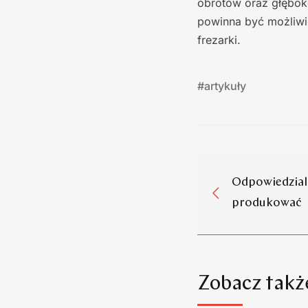
obrotów oraz głębok
powinna być możliwi
frezarki.
#
artykuły
Odpowiedzial
produkować
Zobacz takż