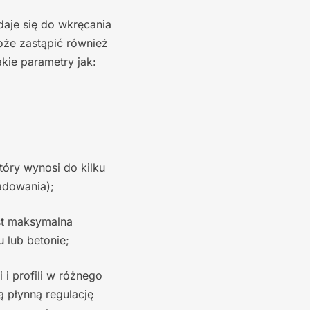
daje się do wkręcania
oże zastąpić również
kie parametry jak:
;
tóry wynosi do kilku
ładowania);
est maksymalna
 lub betonie;
i profili w różnego
 płynną regulację