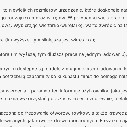
– to niewielkich rozmiarów urządzenie, które doskonale na
ego rodzaju śrub oraz wkrętów. W przypadku wielu prac m
ciową. Wybierając wiertarko-wkrętarkę, warto zwrócić na ta
a (im wyższe, tym silniejsza jest wkrętarka);
tora (im wyższa, tym dłuższa praca na jednym ładowaniu)
na rynku dostępne są modele z długim czasem ładowania, k
re potrzebują czasami tylko kilkunastu minut do pełnego na
a wiercenia – parametr ten informuje użytkownika, jaka j
óre można wykorzystać podczas wiercenia w drewnie, metalu
naczona do frezowania otworów, rowków, a także krawędzi 
drewnianych, jak również drewnopochodnych. Frezarki mają