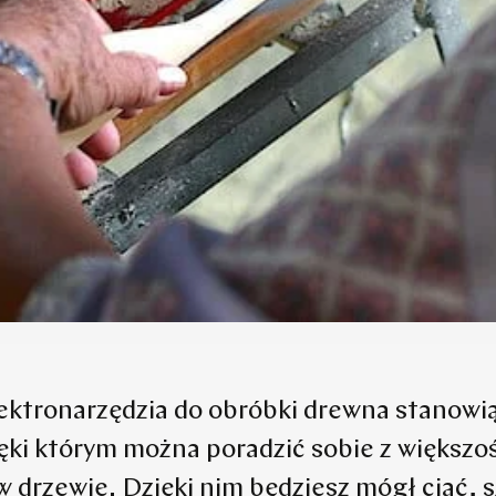
ktronarzędzia do obróbki drewna stanowi
ęki którym można poradzić sobie z większo
 drzewie. Dzięki nim będziesz mógł ciąć, s