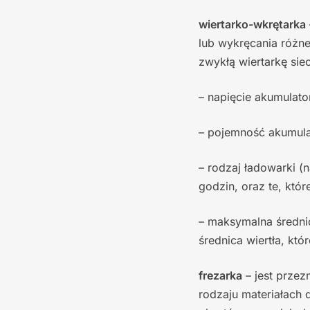
wiertarko-wkrętarka
lub wykręcania różn
zwykłą wiertarkę sie
– napięcie akumulator
– pojemność akumula
– rodzaj ładowarki (
godzin, oraz te, któ
– maksymalna średnic
średnica wiertła, kt
frezarka
– jest przez
rodzaju materiałach 