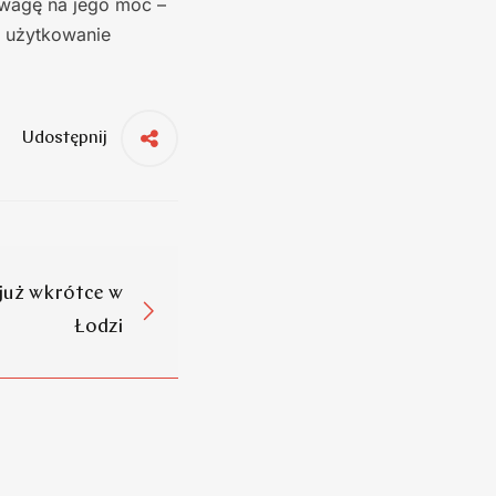
uwagę na jego moc –
e użytkowanie
Udostępnij
już wkrótce w
Łodzi