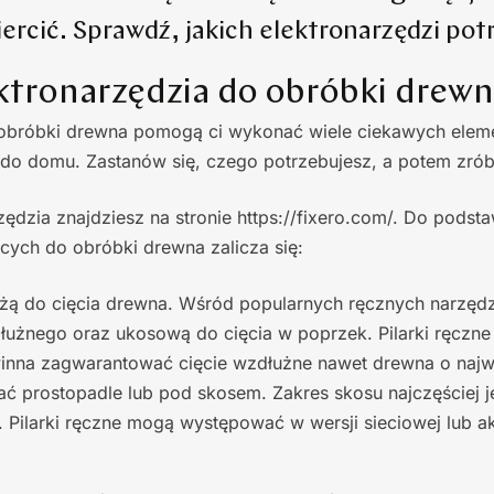
ercić. Sprawdź, jakich elektronarzędzi pot
ektronarzędzia do obróbki drew
 obróbki drewna pomogą ci wykonać wiele ciekawych eleme
do domu. Zastanów się, czego potrzebujesz, a potem zrób 
zędzia znajdziesz na stronie https://fixero.com/. Do pods
ących do obróbki drewna zalicza się:
żą do cięcia drewna. Wśród popularnych ręcznych narzędzi
łużnego oraz ukosową do cięcia w poprzek. Pilarki ręczne 
inna zagwarantować cięcie wzdłużne nawet drewna o najwi
ć prostopadle lub pod skosem. Zakres skosu najczęściej j
. Pilarki ręczne mogą występować w wersji sieciowej lub a