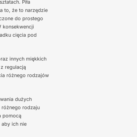
ztatach. Piła
 to, że to narzędzie
aczone do prostego
 W konsekwencji
adku cięcia pod
oraz innych miękkich
z regulacją
cia różnego rodzajów
owania dużych
 różnego rodzaju
za pomocą
aby ich nie