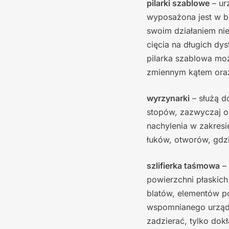
pilarki szablowe
– ur
wyposażona jest w br
swoim działaniem nie
cięcia na długich dy
pilarka szablowa mo
zmiennym kątem oraz
wyrzynarki
– służą d
stopów, zazwyczaj o
nachylenia w zakres
łuków, otworów, gdzi
szlifierka taśmowa
– 
powierzchni płaskic
blatów, elementów po
wspomnianego urządz
zadzierać, tylko dok