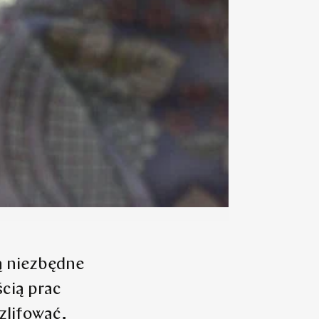
ą niezbędne
ścią prac
zlifować,