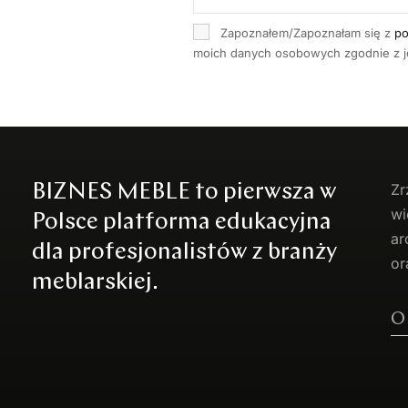
Zapoznałem/Zapoznałam się z
po
moich danych osobowych zgodnie z je
BIZNES MEBLE to pierwsza w
Zr
wi
Polsce platforma edukacyjna
ar
dla profesjonalistów z branży
or
meblarskiej.
O