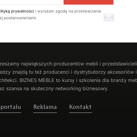
lityką prywatności
i wyrażam zgodę na przetwarzanie
j postanowieniami.
zeszamy największych producentów
mebli
i przedstawicie
edzy znajdą tu też producenci i dystrybutorzy akcesoriów
chitekci. BIZNES MEBLE to kursy i szkolenia dla branży mebl
az szansa na skuteczny networking biznesowy.
 portalu
Reklama
Kontakt