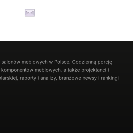
li salonów meblowych w Polsce. Codzienną porcję
 i komponentów meblowych, a także projektanci i
arskiej, raporty i analizy, branżowe newsy i rankingi