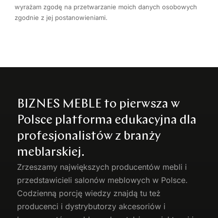
wyrażam zgodę na przetwarzanie moich danych osobowych
zgodnie z jej postanowieniami.
BIZNES MEBLE to pierwsza w
Polsce platforma edukacyjna dla
profesjonalistów z branży
meblarskiej.
Zrzeszamy największych producentów
mebli
i
przedstawicieli salonów meblowych w Polsce.
Codzienną porcję wiedzy znajdą tu też
producenci i dystrybutorzy akcesoriów i