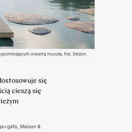
ypominającym otwartą muszlę. Fot. Dedon.
dostosowuje się
cią cieszą się
wieżym
ga+gafa, Maison &