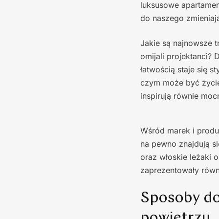
luksusowe apartamen
do naszego zmieniają
Jakie są najnowsze t
omijali projektanci?
łatwością staje się 
czym może być życie 
inspirują równie moc
Wśród marek i produ
na pewno znajdują s
oraz włoskie leżaki 
zaprezentowały równi
Sposoby do
powietrzu