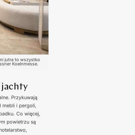
i jutra to wszystko
issner Koelnmesse.
 jachty
alne. Przykuwają
mebli i pergoli,
ypadku. Co więcej,
ym powietrzu są
hotelarstwo,