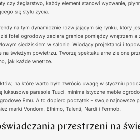
ty czy żeglarstwo, każdy element stanowi wyzwanie, płynn
cego się stylu życia.
rendy na tym dynamicznie rozwijającym się rynku, który j
 Dziś fotel ogrodowy zaciera granice pomiędzy wnętrzem a
stylowym siedziskiem w salonie. Wiodący projektanci i topo
na świeżym powietrzu. Tworzą spektakularne zielone prze
no, jak każde wnętrze.
któw, na które warto było zwrócić uwagę w styczniu podcz
ię luksusowe parasole Tuuci, minimalistyczne meble ogrod
ogrodowe Emu. A to dopiero początek – swoje najnowsze p
eż marki Vondom, Ethimo, Talenti, Nardi i Fermob.
świadczania przestrzeni na św