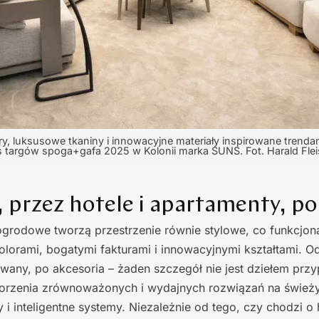
, luksusowe tkaniny i innowacyjne materiały inspirowane trendam
 targów spoga+gafa 2025 w Kolonii marka SUNS. Fot. Harald Fle
przez hotele i apartamenty, po
grodowe tworzą przestrzenie równie stylowe, co funkcjon
lorami, bogatymi fakturami i innowacyjnymi kształtami. Od 
ywany, po akcesoria – żaden szczegół nie jest dziełem prz
tworzenia zrównoważonych i wydajnych rozwiązań na śwież
 i inteligentne systemy. Niezależnie od tego, czy chodzi o 