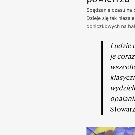
Spędzanie czasu na b
Dzieje się tak niezal
doniczkowych na balk
Ludzie 
je cora
wszechs
klasycz
wydzielo
opalan
Stowarz