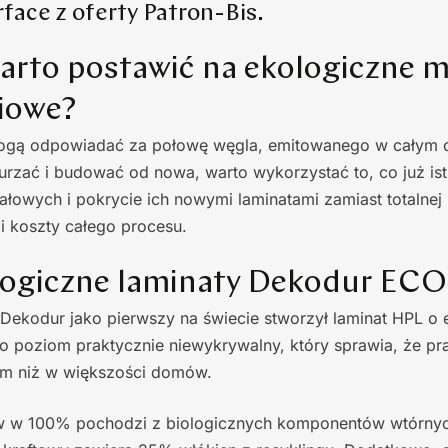
face z oferty Patron-Bis.
arto postawić na ekologiczne m
iowe?
ogą odpowiadać za połowę węgla, emitowanego w całym c
rzać i budować od nowa, warto wykorzystać to, co już ist
ziałowych i pokrycie ich nowymi laminatami zamiast totalnej
i koszty całego procesu.
logiczne laminaty Dekodur EC
Dekodur jako pierwszy na świecie stworzył laminat HPL o 
To poziom praktycznie niewykrywalny, który sprawia, że p
em niż w większości domów.
w w 100% pochodzi z biologicznych komponentów wtórnyc