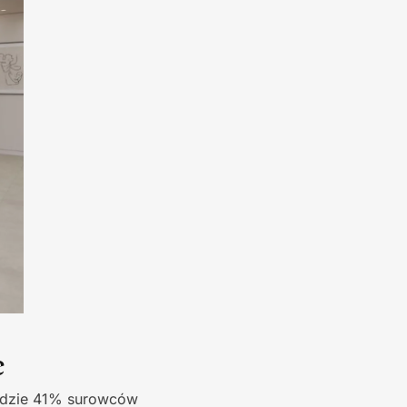
e
, gdzie 41% surowców