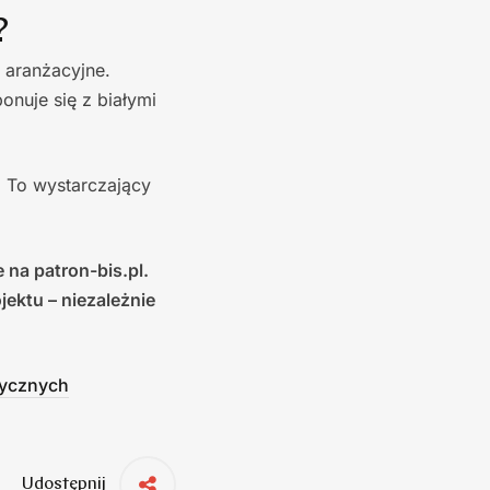
?
 aranżacyjne.
nuje się z białymi
 To wystarczający
na patron-bis.pl.
ektu – niezależnie
tycznych
Udostępnij