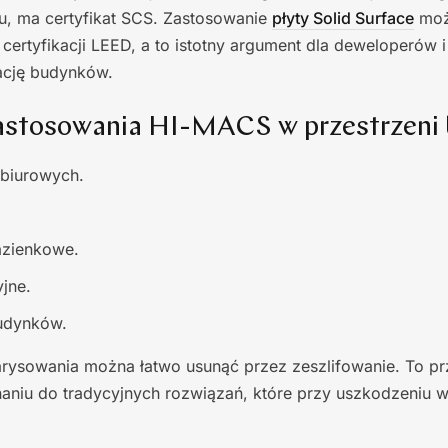
u, ma certyfikat SCS. Zastosowanie
płyty Solid Surface
moż
ertyfikacji LEED, a to istotny argument dla deweloperów 
kację budynków.
astosowania HI-MACS w przestrzeni 
 biurowych.
łazienkowe.
jne.
udynków.
rysowania można łatwo usunąć przez zeszlifowanie. To p
niu do tradycyjnych rozwiązań, które przy uszkodzeniu w