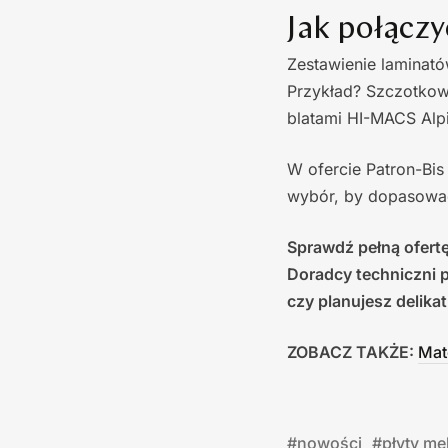
Jak połączy
Zestawienie laminat
Przykład? Szczotkow
blatami HI-MACS Alp
W ofercie Patron-Bi
wybór, by dopasować
Sprawdź pełną ofertę
Doradcy techniczni 
czy planujesz delika
ZOBACZ TAKŻE:
Mat
#
nowości
#
płyty m