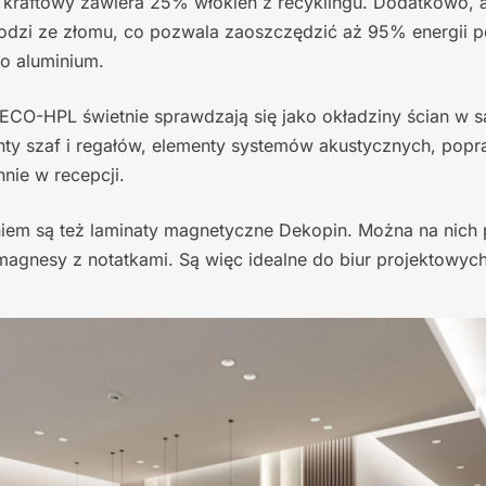
 kraftowy zawiera 25% włókien z recyklingu. Dodatkowo, 
zi ze złomu, co pozwala zaoszczędzić aż 95% energii p
o aluminium.
ECO-HPL świetnie sprawdzają się jako okładziny ścian w s
nty szaf i regałów, elementy systemów akustycznych, popr
nie w recepcji.
em są też laminaty magnetyczne Dekopin. Można na nich 
magnesy z notatkami. Są więc idealne do biur projektowych