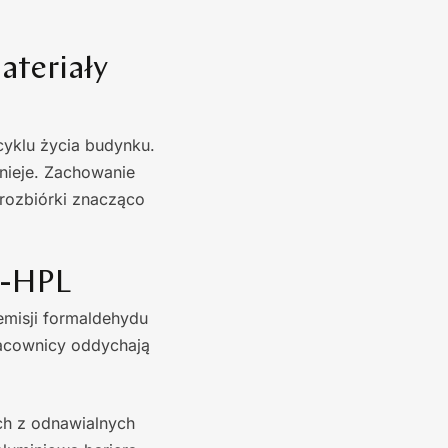
ateriały
yklu życia budynku.
nieje. Zachowanie
 rozbiórki znacząco
O-HPL
emisji formaldehydu
racownicy oddychają
h z odnawialnych