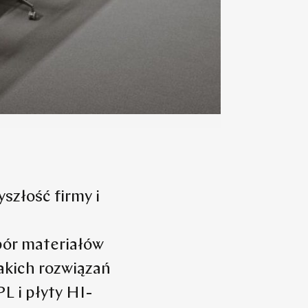
szłość firmy i
bór materiałów
akich rozwiązań
 i płyty HI-