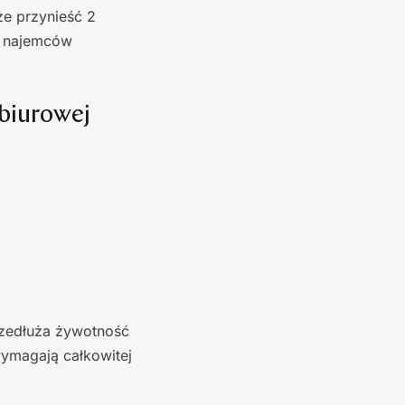
e przynieść 2
i najemców
biurowej
rzedłuża żywotność
ymagają całkowitej