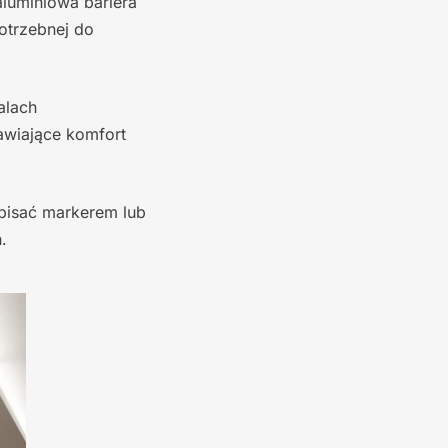
aluminiowa bariera
otrzebnej do
alach
awiające komfort
pisać markerem lub
.