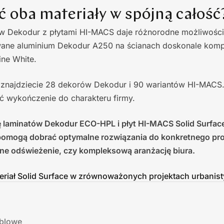
ć oba materiały w spójną całość
ów Dekodur z płytami HI-MACS daje różnorodne możliwości
ane aluminium Dekodur A250 na ścianach doskonale kompo
ine White.
s znajdziecie 28 dekorów Dekodur i 90 wariantów HI-MACS.
 wykończenie do charakteru firmy.
 laminatów Dekodur ECO-HPL i płyt HI-MACS Solid Surface 
pomogą dobrać optymalne rozwiązania do konkretnego proj
tne odświeżenie, czy kompleksową aranżację biura.
eriał Solid Surface w zrównoważonych projektach urbanis
eblowe