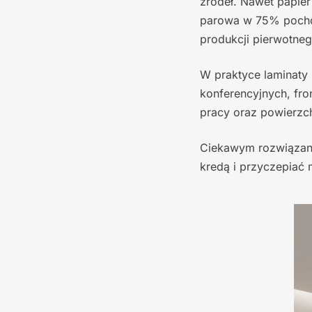
źródeł. Nawet papier
parowa w 75% pochod
produkcji pierwotneg
W praktyce laminaty 
konferencyjnych, fro
pracy oraz powierzch
Ciekawym rozwiązani
kredą i przyczepiać 