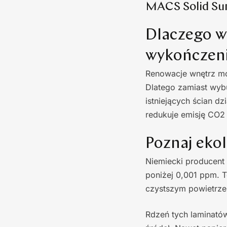
MACS Solid Sur
Dlaczego w
wykończen
Renowacje wnętrz m
Dlatego zamiast wybu
istniejących ścian d
redukuje emisję CO2 
Poznaj eko
Niemiecki producent 
poniżej 0,001 ppm. 
czystszym powietrz
Rdzeń tych laminató