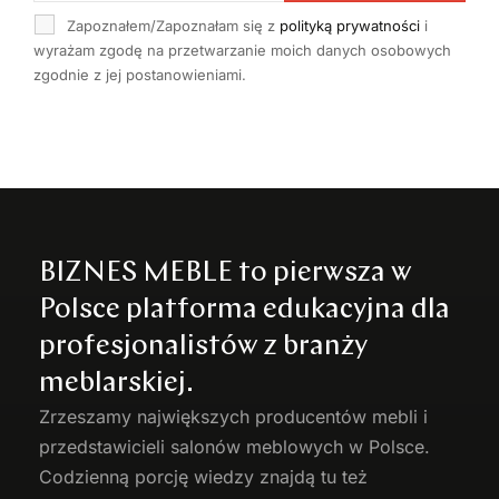
Zapoznałem/Zapoznałam się z
polityką prywatności
i
wyrażam zgodę na przetwarzanie moich danych osobowych
zgodnie z jej postanowieniami.
BIZNES MEBLE to pierwsza w
Polsce platforma edukacyjna dla
profesjonalistów z branży
meblarskiej.
Zrzeszamy największych producentów
mebli
i
przedstawicieli salonów meblowych w Polsce.
Codzienną porcję wiedzy znajdą tu też