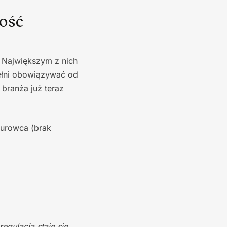
ność
 Największym z nich
ełni obowiązywać od
 branża już teraz
surowca (brak
egulacją staje się