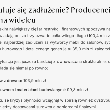
uje się zadłużenie? Producenci
na widelcu
kim największy ciężar restrykcji finansowych spoczywa n
adają oni za trzy czwarte całkowitego długu (100,4 mln z
, najbardziej zadłużeni są wytwórcy mebli do salonów, sypi
u hurtowego i detalicznego generuje tu 35,3 mln zł zaległoś
tuacja jest jeszcze bardziej zrównoważona strukturalnie, 
łada się niemal po równo:
w z drewna:
103,9 mln zł
rewnem i materiałami budowlanymi:
99,8 mln zł
zi, że kryzys płynności wciągnął w spiralę również dystryb
między dostawcami surowca a odbiorcami finalnymi.