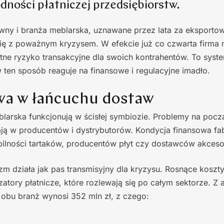
dności płatniczej przedsiębiorstw.
wny i branża meblarska, uznawane przez lata za eksporto
ię z poważnym kryzysem. W efekcie już co czwarta firma m
tne ryzyko transakcyjne dla swoich kontrahentów. To syst
 ten sposób reaguje na finansowe i regulacyjne imadło.
wa w łańcuchu dostaw
larska funkcjonują w ścisłej symbiozie. Problemy na pocz
ją w producentów i dystrybutorów. Kondycja finansowa fa
bilności tartaków, producentów płyt czy dostawców akceso
m działa jak pas transmisyjny dla kryzysu. Rosnące koszty 
zatory płatnicze, które rozlewają się po całym sektorze. Z
 obu branż wynosi 352 mln zł, z czego: