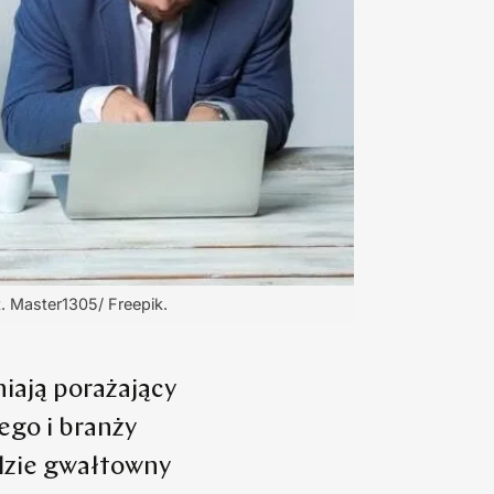
. Master1305/ Freepik.
ają porażający
go i branży
 idzie gwałtowny