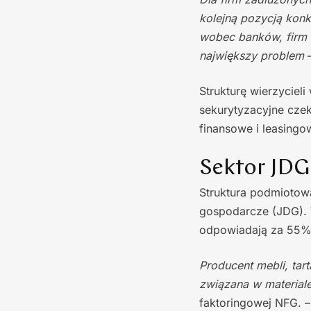
kolejną pozycją kon
wobec banków, firm l
największy problem
–
Strukturę wierzyciel
sekurytyzacyjne czek
finansowe i leasingo
Sektor JDG
Struktura podmiotow
gospodarcze (JDG). 
odpowiadają za 55%
Producent mebli, tar
związana w materiale
faktoringowej NFG. 