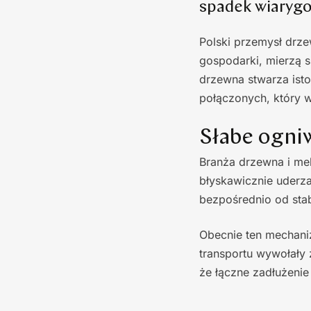
spadek wiarygo
Polski przemysł drze
gospodarki, mierzą s
drzewna stwarza isto
połączonych, który w
Słabe ogni
Branża drzewna i meb
błyskawicznie uderza
bezpośrednio od sta
Obecnie ten mechaniz
transportu wywołały 
że łączne zadłużenie