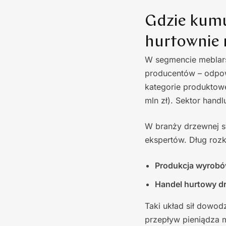
Gdzie kumul
hurtownie 
W segmencie meblars
producentów – odpowi
kategorie produktowe
mln zł). Sektor handl
W branży drzewnej sy
ekspertów. Dług rozk
Produkcja wyrobó
Handel hurtowy d
Taki układ sił dowod
przepływ pieniądza 