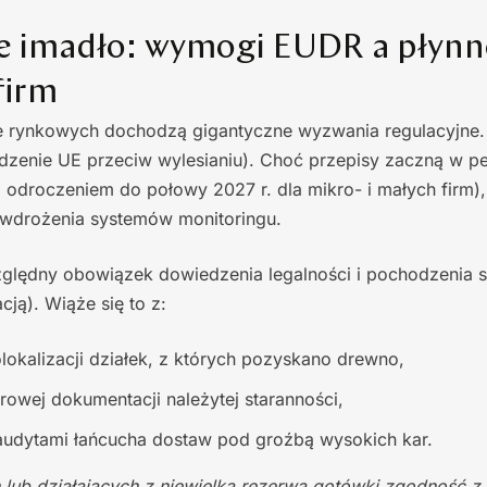
e imadło: wymogi EUDR a płyn
firm
e rynkowych dochodzą gigantyczne wyzwania regulacyjne.
dzenie UE przeciw wylesianiu). Choć przepisy zaczną w p
z odroczeniem do połowy 2027 r. dla mikro- i małych firm),
 wdrożenia systemów monitoringu.
lędny obowiązek dowiedzenia legalności i pochodzenia 
ją). Wiąże się to z:
lokalizacji działek, z których pozyskano drewno,
owej dokumentacji należytej staranności,
udytami łańcucha dostaw pod groźbą wysokich kar.
 lub działających z niewielką rezerwą gotówki zgodność z r