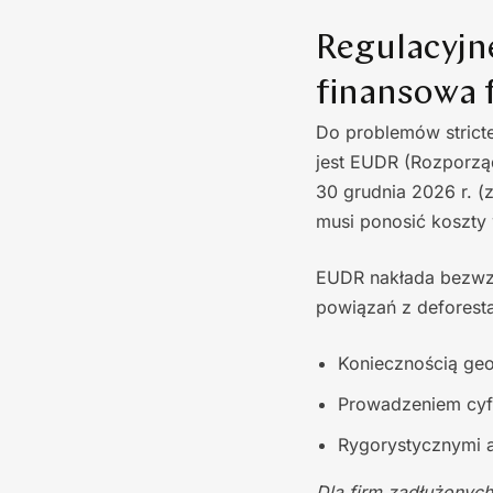
Regulacyjn
finansowa 
Do problemów strict
jest EUDR (Rozporzą
30 grudnia 2026 r. (
musi ponosić koszty
EUDR nakłada bezwzg
powiązań z deforestac
Koniecznością geo
Prowadzeniem cyfr
Rygorystycznymi a
Dla firm zadłużonych