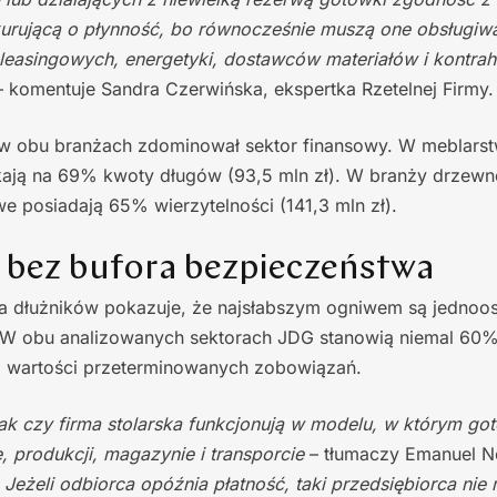
kurującą o płynność, bo równocześnie muszą one obsługiw
easingowych, energetyki, dostawców materiałów i kontrahe
 komentuje Sandra Czerwińska, ekspertka Rzetelnej Firmy.
i w obu branżach zdominował sektor finansowy. W meblarst
ają na 69% kwoty długów (93,5 mln zł). W branży drzewnej
we posiadają 65% wierzytelności (141,3 mln zł).
 bez bufora bezpieczeństwa
a dłużników pokazuje, że najsłabszym ogniwem są jednoos
W obu analizowanych sektorach JDG stanowią niemal 60%
 wartości przeterminowanych zobowiązań.
tak czy firma stolarska funkcjonują w modelu, w którym got
, produkcji, magazynie i transporcie
– tłumaczy Emanuel N
–
Jeżeli odbiorca opóźnia płatność, taki przedsiębiorca nie