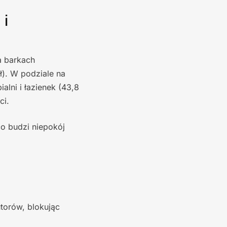
 i
a barkach
ł). W podziale na
alni i łazienek (43,8
ci.
co budzi niepokój
utorów, blokując