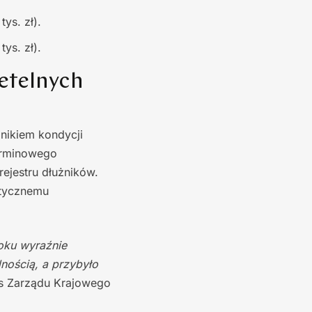
ys. zł).
ys. zł).
zetelnych
nikiem kondycji
terminowego
rejestru dłużników.
astycznemu
roku wyraźnie
dnością, a przybyło
es Zarządu Krajowego