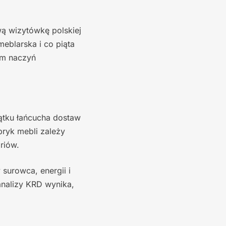
wą wizytówkę polskiej
eblarska i co piąta
em naczyń
ątku łańcucha dostaw
bryk mebli zależy
riów.
surowca, energii i
 analizy KRD wynika,