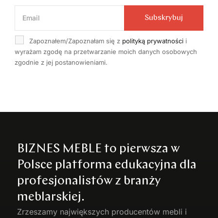
Subskrybuj
Zapoznałem/Zapoznałam się z
polityką prywatności
i
wyrażam zgodę na przetwarzanie moich danych osobowych
zgodnie z jej postanowieniami.
BIZNES MEBLE to pierwsza w
Polsce platforma edukacyjna dla
profesjonalistów z branży
meblarskiej.
Zrzeszamy największych producentów
mebli
i