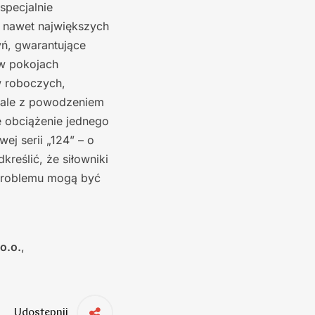
specjalnie
e nawet największych
yń, gwarantujące
w pokojach
w roboczych,
, ale z powodzeniem
 obciążenie jednego
ej serii „124” – o
reślić, że siłowniki
 problemu mogą być
o.o.
,
Udostępnij