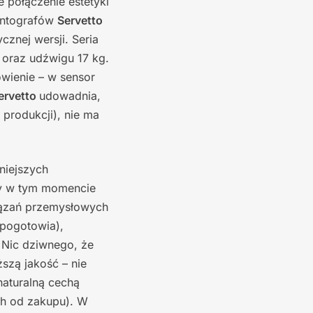
e połączenie estetyki
antografów
Servetto
cznej wersji. Seria
 oraz udźwigu 17 kg.
wienie – w sensor
ervetto
udowadnia,
 produkcji), nie ma
niejszych
zy w tym momencie
wiązań przemysłowych
 pogotowia),
 Nic dziwnego, że
szą jakość – nie
naturalną cechą
ch od zakupu). W