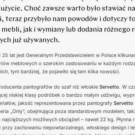
zużycie. Choć zawsze warto było stawiać n
ci, teraz przybyło nam powodów i dotyczy t
mebli, jak i wymiany lub dodania różnego 
tych już używanych.
 25 lat jest Generalnym Przedstawicielem w Polsce kilkuna
iów meblowych o szerokim zastosowaniu w każdym rodzaj
 nich, tym bardziej, że pojawiło się tam kilka nowości.
roducenta pantografów do szaf niż włoskie
Servetto
. W cz
ięcej niskiej klasy podróbek o bardzo małym udźwigu, wy
teriałów, jakość reprezentowana przez pantografy
Servetto
seria „Only”, obejmująca poza standardowym modelem, takż
 najcięższych możliwych obciążeń – nawet 22 kg. Płynna r
 przy zachowaniu niepowtarzalnego, włoskiego design i le