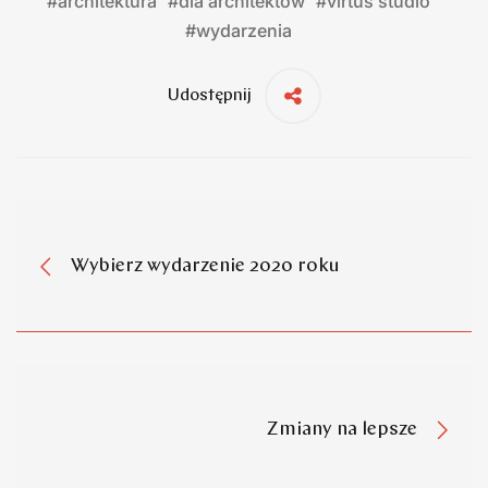
#
architektura
#
dla architektów
#
virtus studio
#
wydarzenia
Udostępnij
Wybierz wydarzenie 2020 roku
Zmiany na lepsze