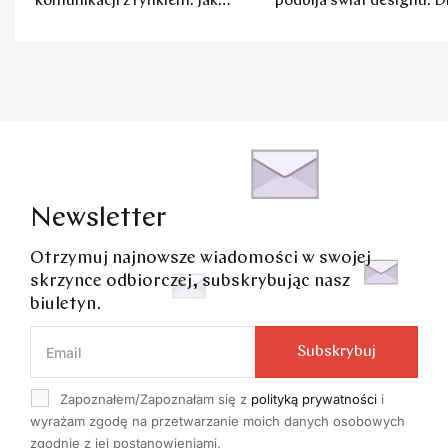
komunikacji z rynkiem. Jak
podbija świat designu. D
to robią firmy?
Red Dot Deante
Newsletter
Otrzymuj najnowsze wiadomości w swojej
skrzynce odbiorczej, subskrybując nasz
biuletyn.
Subskrybuj
Zapoznałem/Zapoznałam się z
polityką prywatności
i
wyrażam zgodę na przetwarzanie moich danych osobowych
zgodnie z jej postanowieniami.