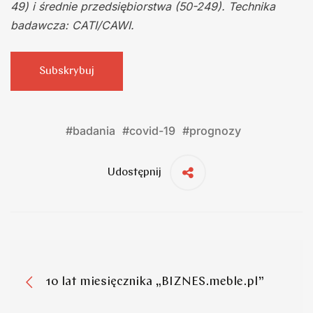
49) i średnie przedsiębiorstwa (50-249). Technika
badawcza: CATI/CAWI.
Subskrybuj
#
badania
#
covid-19
#
prognozy
Udostępnij
10 lat miesięcznika „BIZNES.meble.pl”