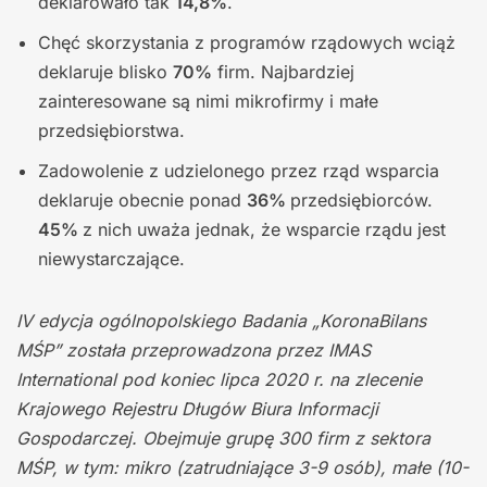
deklarowało tak
14,8%
.
Chęć skorzystania z programów rządowych wciąż
deklaruje blisko
70%
firm. Najbardziej
zainteresowane są nimi mikrofirmy i małe
przedsiębiorstwa.
Zadowolenie z udzielonego przez rząd wsparcia
deklaruje obecnie ponad
36%
przedsiębiorców.
45%
z nich uważa jednak, że wsparcie rządu jest
niewystarczające.
IV edycja ogólnopolskiego Badania „KoronaBilans
MŚP” została przeprowadzona przez IMAS
International pod koniec lipca 2020 r. na zlecenie
Krajowego Rejestru Długów Biura Informacji
Gospodarczej. Obejmuje grupę 300 firm z sektora
MŚP, w tym: mikro (zatrudniające 3-9 osób), małe (10-