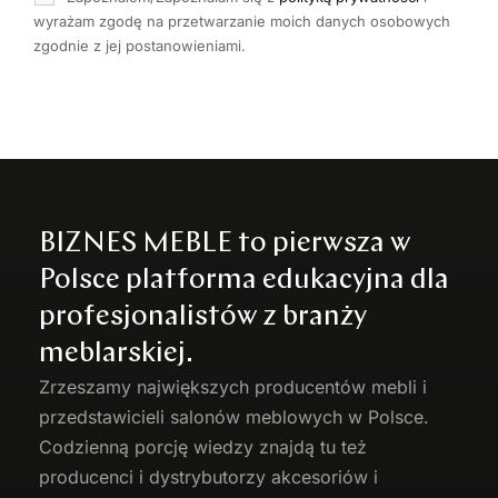
wyrażam zgodę na przetwarzanie moich danych osobowych
zgodnie z jej postanowieniami.
BIZNES MEBLE to pierwsza w
Polsce platforma edukacyjna dla
profesjonalistów z branży
meblarskiej.
Zrzeszamy największych producentów
mebli
i
przedstawicieli salonów meblowych w Polsce.
Codzienną porcję wiedzy znajdą tu też
producenci i dystrybutorzy akcesoriów i