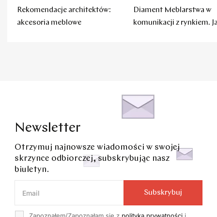
Rekomendacje architektów:
Diament Meblarstwa w
akcesoria meblowe
komunikacji z rynkiem. J
to robią firmy?
Newsletter
Otrzymuj najnowsze wiadomości w swojej
skrzynce odbiorczej, subskrybując nasz
biuletyn.
Subskrybuj
Zapoznałem/Zapoznałam się z
polityką prywatności
i