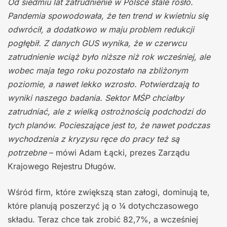
Od siedmiu lat zatrudnienie w Polsce stale rosło.
Pandemia spowodowała, że ten trend w kwietniu się
odwrócił, a dodatkowo w maju problem redukcji
pogłębił. Z danych GUS wynika, że w czerwcu
zatrudnienie wciąż było niższe niż rok wcześniej, ale
wobec maja tego roku pozostało na zbliżonym
poziomie, a nawet lekko wzrosło. Potwierdzają to
wyniki naszego badania. Sektor MŚP chciałby
zatrudniać, ale z wielką ostrożnością podchodzi do
tych planów. Pocieszające jest to, że nawet podczas
wychodzenia z kryzysu ręce do pracy też są
potrzebne
– mówi Adam Łącki, prezes Zarządu
Krajowego Rejestru Długów.
Wśród firm, które zwiększą stan załogi, dominują te,
które planują poszerzyć ją o ¼ dotychczasowego
składu. Teraz chce tak zrobić 82,7%, a wcześniej