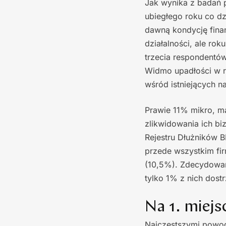
Jak wynika z badań 
ubiegłego roku co dz
dawną kondycję fina
działalności, ale ro
trzecia respondentów
Widmo upadłości w r
wśród istniejących na
Prawie 11% mikro, ma
zlikwidowania ich bi
Rejestru Dłużników B
przede wszystkim fir
(10,5%). Zdecydowani
tylko 1% z nich dost
Na 1. miej
Najczęstszymi powod