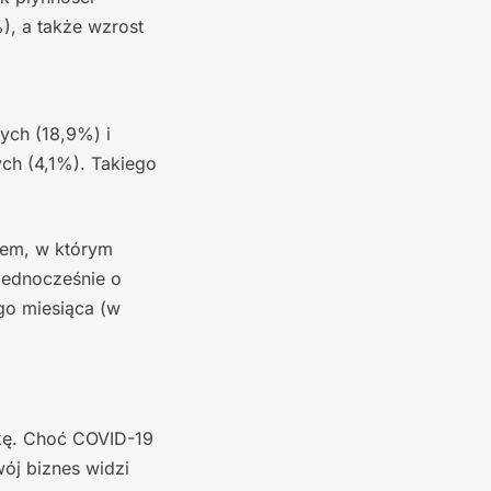
, a także wzrost
ych (18,9%) i
ch (4,1%). Takiego
cem, w którym
jednocześnie o
go miesiąca (w
rkę. Choć COVID-19
ój biznes widzi