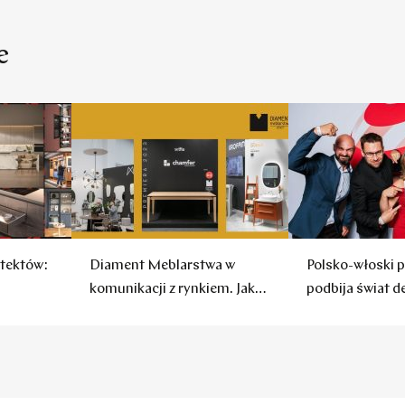
e
tektów:
Diament Meblarstwa w
Polsko-włoski p
komunikacji z rynkiem. Jak
podbija świat d
to robią firmy?
Red Dot Deant