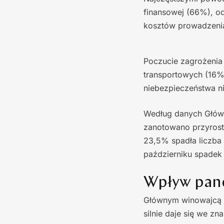
finansowej (66%), o
kosztów prowadzenia
Poczucie zagrożenia
transportowych (16%
niebezpieczeństwa n
Według danych Główn
zanotowano przyrost 
23,5% spadła liczba
październiku spadek 
Wpływ pand
Głównym winowajcą j
silnie daje się we z