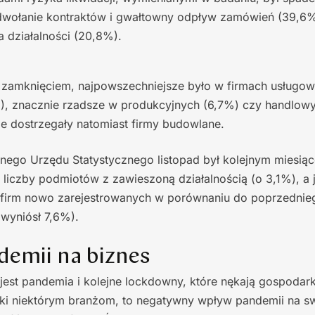
dwołanie kontraktów i gwałtowny odpływ zamówień (39,6%)
 działalności (20,8%).
 zamknięciem, najpowszechniejsze było w firmach usługow
), znacznie rzadsze w produkcyjnych (6,7%) czy handlowy
ie dostrzegały natomiast firmy budowlane.
ego Urzędu Statystycznego listopad był kolejnym miesią
liczby podmiotów z zawieszoną działalnością (o 3,1%), a 
 firm nowo zarejestrowanych w porównaniu do poprzednie
wyniósł 7,6%).
emii na biznes
est pandemia i kolejne lockdowny, które nękają gospoda
naki niektórym branżom, to negatywny wpływ pandemii na sw