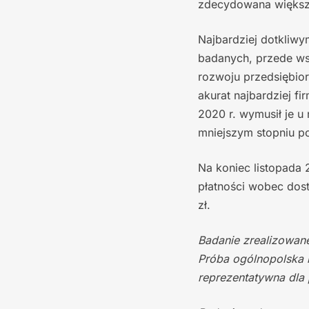
zdecydowana większo
Najbardziej dotkliw
badanych, przede wsz
rozwoju przedsiębior
akurat najbardziej f
2020 r. wymusił je u 
mniejszym stopniu p
Na koniec listopada 
płatności wobec dost
zł.
Badanie zrealizowan
Próba ogólnopolska l
reprezentatywna dla 