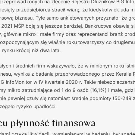
przeprowadzonych na zlecenie Rejestru Dłużników BIG Info
iesiąty przedsiębiorca stracił wiarę, że kiedykolwiek uda 
nsową biznesu. Tyle samo ankietowanych przyznało, że gro
ku 2021 MŚP boją się jeszcze bardziej. Bankructwa obawia s
, głównie mikro i małe firmy oraz reprezentanci branż prod
ozpoczynającym się właśnie roku towarzyszy co drugiemu
 rynku krócej niż dwa lata.
łych i średnich firm wskazywało, że w minionym roku istni
znesu, wynika z badania przeprowadzonego przez Keralla R
IG InfoMonitor w IV kwartale 2020 r. Takie niebezpieczeńs
my mikro zatrudniające od 1 do 9 osób (16,1%) i małe, gdz
e pewniej czuły się natomiast średnie podmioty (50-249 z
rzegało ryzyko upadłości.
scu płynność finansowa
ami ryzyka likwidacji, wymienianymi w badaniu, był spade