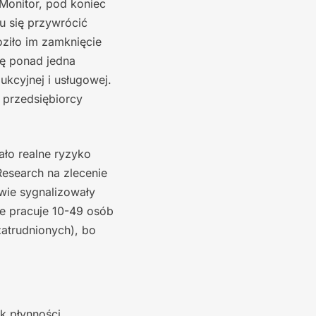
Monitor, pod koniec
mu się przywrócić
ziło im zamknięcie
ię ponad jedna
ukcyjnej i usługowej.
 przedsiębiorcy
ało realne ryzyko
esearch na zlecenie
twie sygnalizowały
ie pracuje 10-49 osób
atrudnionych), bo
k płynności