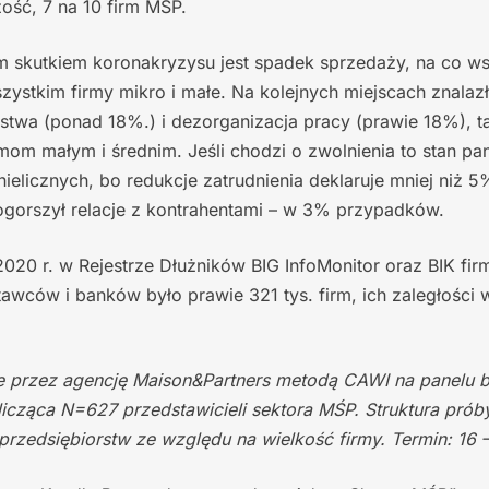
ść, 7 na 10 firm MŚP.
ym skutkiem koronakryzysu jest spadek sprzedaży, na co w
ystkim firmy mikro i małe. Na kolejnych miejscach znalaz
stwa (ponad 18%.) i dezorganizacja pracy (prawie 18%), t
irmom małym i średnim. Jeśli chodzi o zwolnienia to stan pa
nielicznych, bo redukcje zatrudnienia deklaruje mniej niż 5
ogorszył relacje z kontrahentami – w 3% przypadków.
2020 r. w Rejestrze Dłużników BIG InfoMonitor oraz BIK fi
awców i banków było prawie 321 tys. firm, ich zaległości 
e przez agencję Maison&Partners metodą CAWI na panelu
icząca N=627 przedstawicieli sektora MŚP. Struktura prób
przedsiębiorstw ze względu na wielkość firmy. Termin: 16 