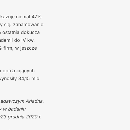
skazuje niemal 47%
ły się: zahamowanie
a ostatnia dokucza
ndemii do IV kw.
% firm, w jeszcze
rm opóźniających
wynosiły 34,15 mld
 badawczym Ariadna.
y w badaniu
–23 grudnia 2020 r.