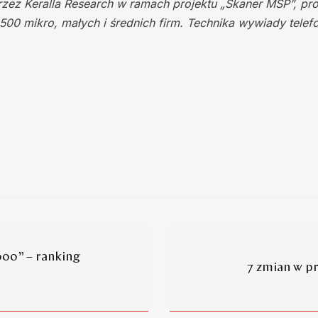
zez Keralla Research w ramach projektu „Skaner MŚP”, p
500 mikro, małych i średnich firm. Technika wywiady telefo
000” – ranking
7 zmian w pr