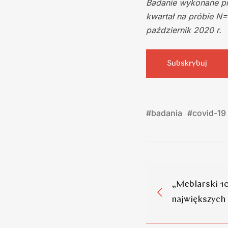
Badanie wykonane pr
kwartał na próbie N=
październik 2020 r.
Subskrybuj
#
badania
#
covid-19
„Meblarski 1
największych