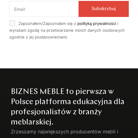
Subskrybuj
Zapoznałem/Zapoznałam się z
polityką prywatności
i
wyrażam zgodę na przetwarzanie moich danych osobowych
zgodnie z jej postanowieniami.
BIZNES MEBLE to pierwsza w
Polsce platforma edukacyjna dla
profesjonalistów z branży
meblarskiej.
Zrzeszamy największych producentów
mebli
i