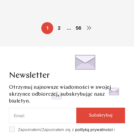
AMIX
mebli
1
2
…
56
Newsletter
Otrzymuj najnowsze wiadomości w swojej
skrzynce odbiorczej, subskrybując nasz
biuletyn.
Subskrybuj
Zapoznałem/Zapoznałam się z
polityką prywatności
i