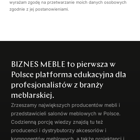
wyrażam zgodę na przetwarzanie moich danych osobowych
zgodnie z jej postanowieniami.
BIZNES MEBLE to pierwsza w
Polsce platforma edukacyjna dla
profesjonalistów z branży
meblarskiej.
Zrzeszamy największych producentów
mebli
i
przedstawicieli salonów meblowych w Polsce.
Codzienną porcję wiedzy znajdą tu też
producenci i dystrybutorzy akcesoriów i
komponentów meblowych, a także projektanci i