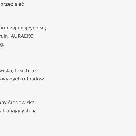
przez sieć
firm zajmujących się
 m.in. AURAEKO
g.
iska, takich jak
o zwykłych odpadów
ony środowiska.
 trafiających na