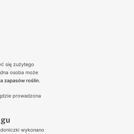
yć się zużytego
jedna osoba może
a zapasów roślin
.
będzie prowadzona
ngu
a doniczki wykonano