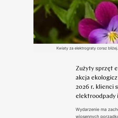
Kwiaty za elektrograty coraz bliż
Zużyty sprzęt e
akcja ekologic
2026 r. klienci
elektroodpady 
Wydarzenie ma zachęc
wiosennych porząd