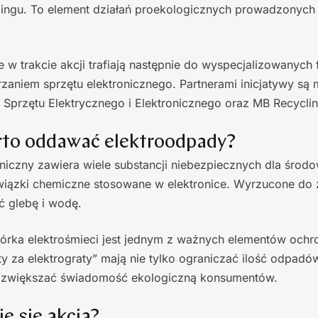
lingu. To element działań proekologicznych prowadzonych 
e w trakcie akcji trafiają następnie do wyspecjalizowanych 
zaniem sprzętu elektronicznego. Partnerami inicjatywy są
Sprzętu Elektrycznego i Elektronicznego oraz MB Recyclin
to oddawać elektroodpady?
oniczny zawiera wiele substancji niebezpiecznych dla środow
związki chemiczne stosowane w elektronice. Wyrzucone d
 glebę i wodę.
iórka elektrośmieci jest jednym z ważnych elementów ochr
ty za elektrograty” mają nie tylko ograniczać ilość odpadów
e zwiększać świadomość ekologiczną konsumentów.
e się akcja?