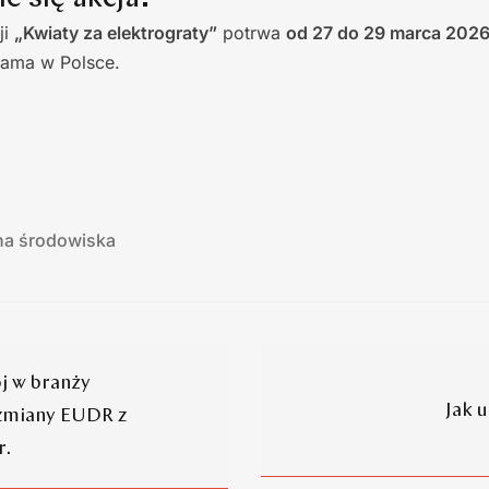
ji
„Kwiaty za elektrograty”
potrwa
od 27 do 29 marca 2026
rama w Polsce.
na środowiska
j w branży
Jak 
 zmiany EUDR z
r.