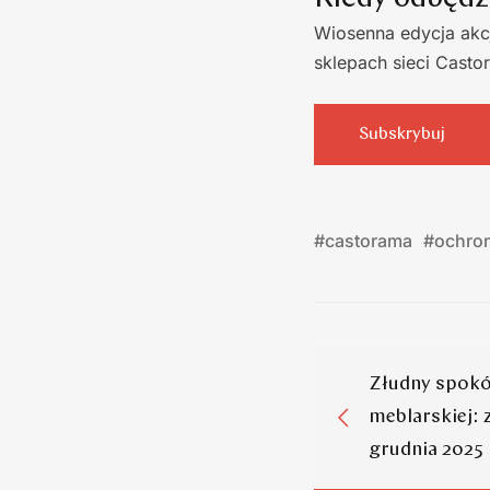
Wiosenna edycja akc
sklepach sieci Casto
Subskrybuj
#
castorama
#
ochro
Złudny spokó
meblarskiej:
grudnia 2025 