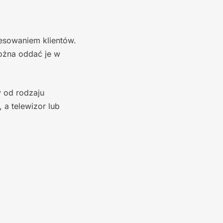
resowaniem klientów.
można oddać je w
y od rodzaju
a telewizor lub