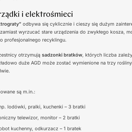
ządki i elektrośmieci
ktrograty”
odbywa się cyklicznie i cieszy się dużym zainte
 – zamiast wyrzucać stare urządzenia do zwykłego kosza, 
do profesjonalnego recyklingu.
zestnicy otrzymują
sadzonki bratków
, których liczba zależ
ładowo duże AGD może zostać wymienione na trzy rośliny, 
dwie.
owane są m.in.:
p. lodówki, pralki, kuchenki – 3 bratki
oniczny telewizor, monitor – 2 bratki
obot kuchenny, odkurzacz – 1 bratek