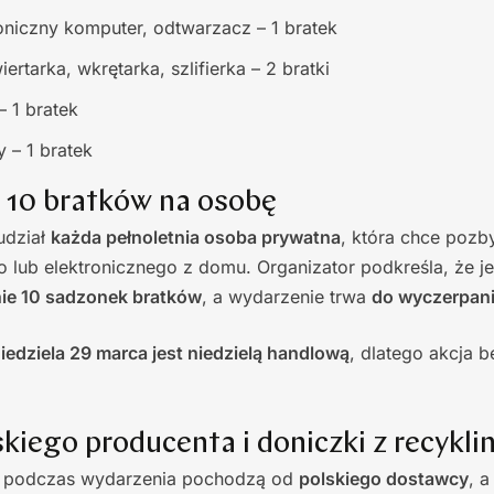
roniczny komputer, odtwarzacz – 1 bratek
ertarka, wkrętarka, szlifierka – 2 bratki
– 1 bratek
 – 1 bratek
10 bratków na osobę
udział
każda pełnoletnia osoba prywatna
, która chce pozb
o lub elektronicznego z domu. Organizator podkreśla, że 
ie 10 sadzonek bratków
, a wydarzenie trwa
do wyczerpani
iedziela 29 marca jest niedzielą handlową
, dlatego akcja 
skiego producenta i doniczki z recykli
 podczas wydarzenia pochodzą od
polskiego dostawcy
, 