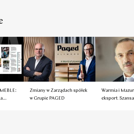
e
 MEBLE:
Zmiany w Zarządach spółek
Warmia i Mazur
ka
w Grupie PAGED
eksport. Szansa
producentów m