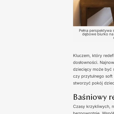
Pełna perspektywa s
dębowe biurko na 
Kluczem, który redef
dosłowności. Najnow
dziecięcy może być 
czy przytulnego soft
stworzyć pokój dziec
Baśniowy r
Czasy krzykliwych, n
bezpowrotnie. Współ