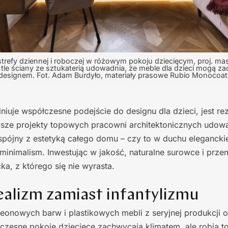
trefy dziennej i roboczej w różowym pokoju dziecięcym, proj. ma
tle ściany ze sztukaterią udowadnia, że meble dla dzieci mogą 
designem. Fot. Adam Burdyło, materiały prasowe Rubio Monocoat
iniuje współczesne podejście do designu dla dzieci, jest re
sze projekty topowych pracowni architektonicznych udowa
spójny z estetyką całego domu – czy to w duchu elegancki
 minimalism. Inwestując w jakość, naturalne surowce i prz
ka, z którego się nie wyrasta.
ealizm zamiast infantylizmu
eonowych barw i plastikowych mebli z seryjnej produkcji 
czesne pokoje dziecięce zachwycają klimatem, ale robią 