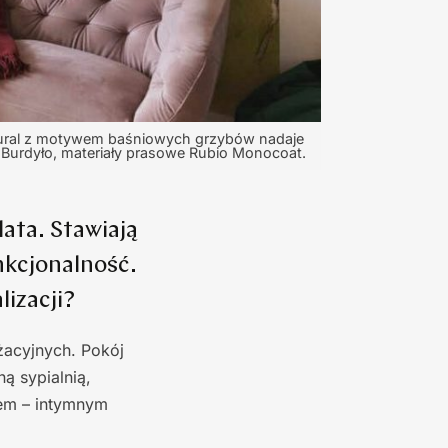
 mural z motywem baśniowych grzybów nadaje
 Burdyło, materiały prasowe Rubio Monocoat.
lata. Stawiają
nkcjonalność.
lizacji?
żacyjnych. Pokój
ą sypialnią,
em – intymnym