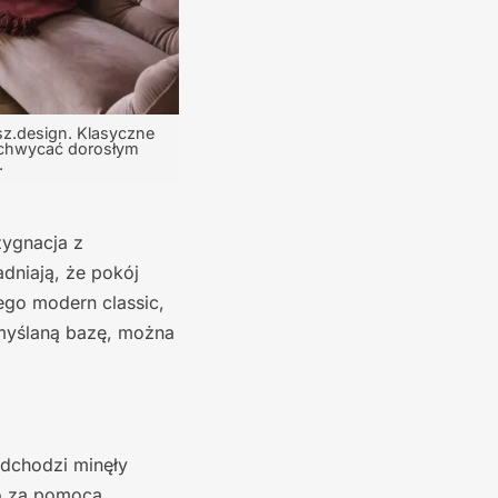
sz.design. Klasyczne
zachwycać dorosłym
.
zygnacja z
dniają, że pokój
ego modern classic,
emyślaną bazę, można
odchodzi minęły
to za pomocą