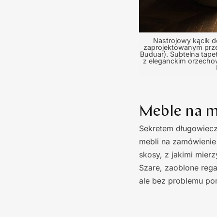
Nastrojowy kącik d
zaprojektowanym prz
Buduar). Subtelna tap
z eleganckim orzechow
Meble na mi
Sekretem długowieczn
mebli na zamówienie
skosy, z jakimi mie
Szare, zaoblone rega
ale bez problemu po