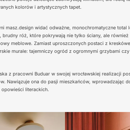
anych kolorów i artystycznych tapet.
ni masz.design widać odważne, monochromatyczne total lo
 brudny róż, które pokrywają nie tylko ściany, ale również s
wy meblowe. Zamiast uproszczonych postaci z kreskówek
rskie murale: tajemniczy ogród z ogromnymi grzybami czy
ka z pracowni Buduar w swojej wrocławskiej realizacji pos
w. Nawiązuje ona do pasji mieszkańców, wprowadzając do
opowieści literackich.