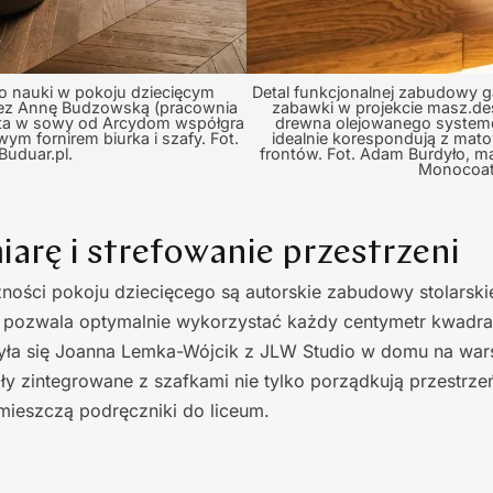
o nauki w pokoju dziecięcym
Detal funkcjonalnej zabudowy ga
ez Annę Budzowską (pracownia
zabawki w projekcie masz.des
eta w sowy od Arcydom współgra
drewna olejowanego syste
ym fornirem biurka i szafy. Fot.
idealnie korespondują z ma
Buduar.pl.
frontów. Fot. Adam Burdyło, m
Monocoat
arę i strefowanie przestrzeni
ości pokoju dziecięcego są autorskie zabudowy stolarski
 pozwala optymalnie wykorzystać każdy centymetr kwadra
rzyła się Joanna Lemka-Wójcik z JLW Studio w domu na wa
ły zintegrowane z szafkami nie tylko porządkują przestrzeń 
mieszczą podręczniki do liceum.