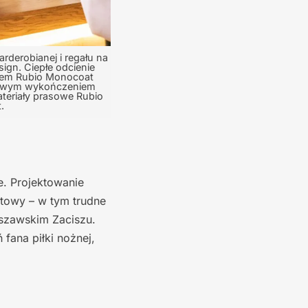
rderobianej i regału na
ign. Ciepłe odcienie
mem Rubio Monocoat
towym wykończeniem
ateriały prasowe Rubio
.
e. Projektowanie
towy – w tym trudne
rszawskim Zaciszu.
fana piłki nożnej,