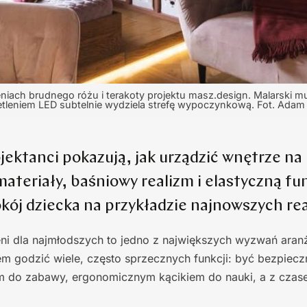
iach brudnego różu i terakoty projektu masz.design. Malarski
etleniem LED subtelnie wydziela strefę wypoczynkową. Fot. Adam
ojektanci pokazują, jak urządzić wnętrze na 
ateriały, baśniowy realizm i elastyczną fu
kój dziecka na przykładzie najnowszych rea
eni dla najmłodszych to jedno z największych wyzwań aran
m godzić wiele, często sprzecznych funkcji: być bezpieczn
 do zabawy, ergonomicznym kącikiem do nauki, a z czas