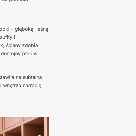
oki – głęboką, leśną
ufity i
, ściany zdobią
 dostojny ptak w
tawiła na subtelną
 wnętrza narrację