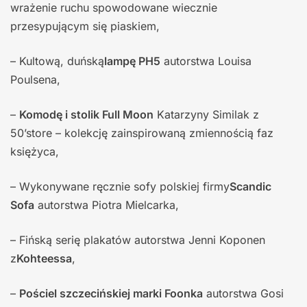
wrażenie ruchu spowodowane wiecznie
przesypującym się piaskiem,
– Kultową, duńską
lampę PH5
autorstwa Louisa
Poulsena,
–
Komodę i stolik Full Moon
Katarzyny Similak z
50’store – kolekcję zainspirowaną zmiennością faz
księżyca,
– Wykonywane ręcznie sofy polskiej firmy
Scandic
Sofa
autorstwa Piotra Mielcarka,
– Fińską serię plakatów autorstwa Jenni Koponen
z
Kohteessa
,
–
Pościel szczecińskiej marki Foonka
autorstwa Gosi