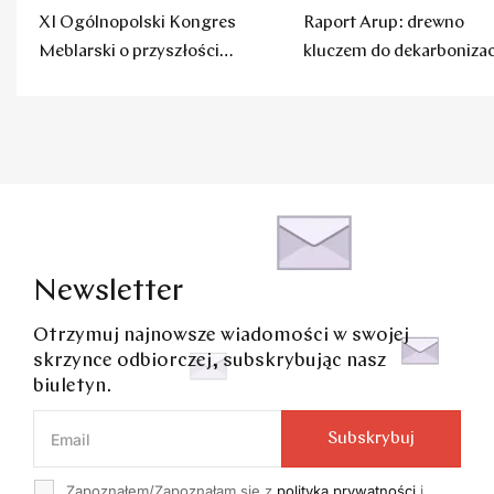
XI Ogólnopolski Kongres
Raport Arup: drewno
Meblarski o przyszłości
kluczem do dekarbonizac
polskich mebli
budownictwa
Newsletter
Otrzymuj najnowsze wiadomości w swojej
skrzynce odbiorczej, subskrybując nasz
biuletyn.
Subskrybuj
Zapoznałem/Zapoznałam się z
polityką prywatności
i