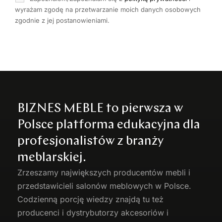
wyrażam zgodę na przetwarzanie moich danych osobowych
zgodnie z jej postanowieniami.
BIZNES MEBLE to pierwsza w
Polsce platforma edukacyjna dla
profesjonalistów z branży
meblarskiej.
Zrzeszamy największych producentów
mebli
i
przedstawicieli salonów meblowych w Polsce.
Codzienną porcję wiedzy znajdą tu też
producenci i dystrybutorzy akcesoriów i