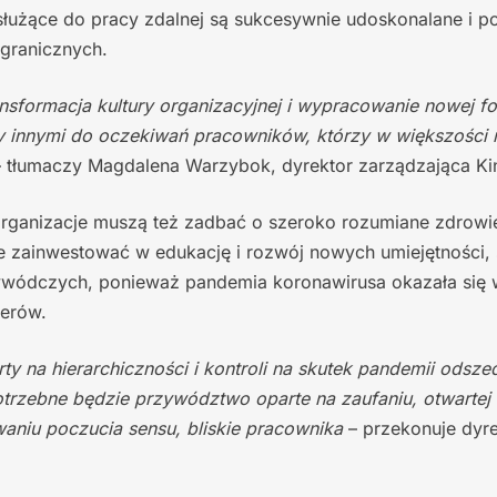
 służące do pracy zdalnej są sukcesywnie udoskonalane i p
agranicznych.
nsformacja kultury organizacyjnej i wypracowanie nowej f
 innymi do oczekiwań pracowników, którzy w większości 
 tłumaczy Magdalena Warzybok, dyrektor zarządzająca Kin
ganizacje muszą też zadbać o szeroko rozumiane zdrowi
e zainwestować w edukację i rozwój nowych umiejętności, 
ywódczych, ponieważ pandemia koronawirusa okazała się
derów.
rty na hierarchiczności i kontroli na skutek pandemii odsz
trzebne będzie przywództwo oparte na zaufaniu, otwartej 
aniu poczucia sensu, bliskie pracownika
– przekonuje dyre