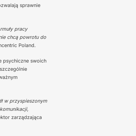
ozwalają sprawnie
ormuły pracy
nie chcą powrotu do
centric Poland.
e psychiczne swoich
szczególnie
 ważnym
edł w przyspieszonym
komunikacji,
ktor zarządzająca