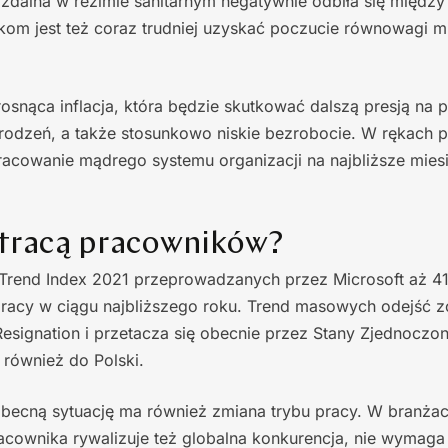
a zdalna w reżimie sanitarnym negatywnie odbiła się między
kom jest też coraz trudniej uzyskać poczucie równowagi m
rosnąca inflacja, która będzie skutkować dalszą presją na
odzeń, a także stosunkowo niskie bezrobocie. W rękach
acowanie mądrego systemu organizacji na najbliższe mies
stracą pracowników?
Trend Index 2021 przeprowadzanych przez Microsoft aż 
racy w ciągu najbliższego roku. Trend masowych odejść zo
esignation i przetacza się obecnie przez Stany Zjednocz
również do Polski.
ecną sytuację ma również zmiana trybu pracy. W branżac
acownika rywalizuje też globalna konkurencja, nie wymaga 