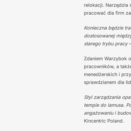
relokacji. Narzędzia
pracować dla firm z
Konieczna będzie tra
dostosowanej między
starego trybu pracy
–
Zdaniem Warzybok or
pracowników, a takż
menedżerskich i prz
sprawdzianem dla li
Styl zarządzania opa
tempie do lamusa. Po
angażowaniu i budow
Kincentric Poland.