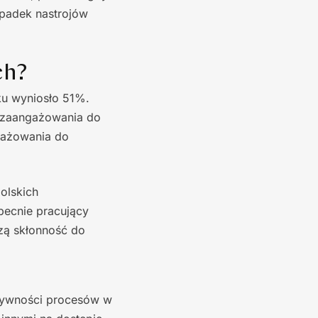
spadek nastrojów
ch?
ku wyniosło 51%.
 zaangażowania do
gażowania do
olskich
becnie pracujący
zą skłonność do
ktywności procesów w