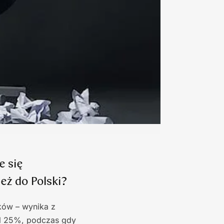
e się
eż do Polski?
ków – wynika z
al 25%, podczas gdy