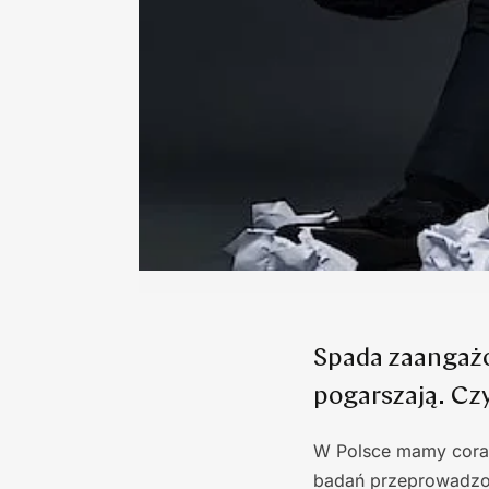
Spada zaangażo
pogarszają. Cz
W Polsce mamy coraz
badań przeprowadzon