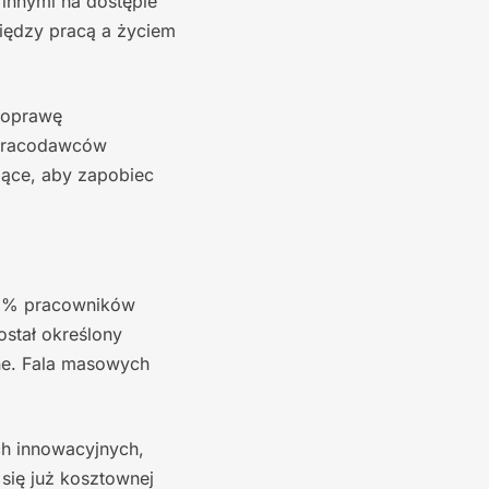
 innymi na dostępie
iędzy pracą a życiem
 poprawę
 pracodawców
iące, aby zapobiec
41% pracowników
stał określony
one. Fala masowych
h innowacyjnych,
się już kosztownej