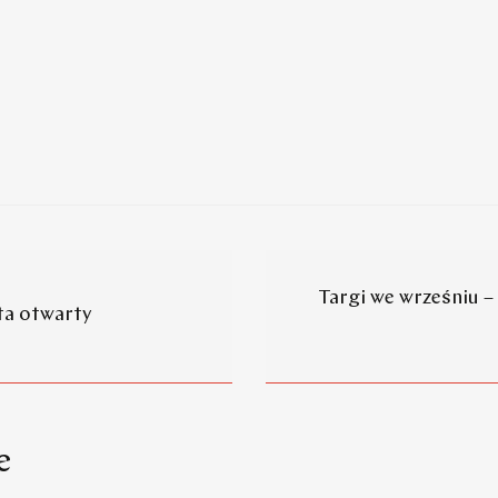
Targi we wrześniu –
ta otwarty
e