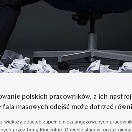
wanie polskich pracowników, a ich nastroj
y fala masowych odejść może dotrzeć równi
 większy odsetek zupełnie niezaangażowanych pracowni
ych przez firmę Kincentric. Obecnie stanowi on już niem