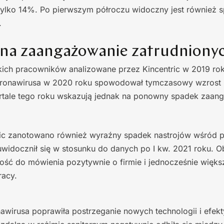
 tylko 14%. Po pierwszym półroczu widoczny jest również 
.
na zaangażowanie zatrudniony
ich pracowników analizowane przez Kincentric w 2019 ro
ronawirusa w 2020 roku spowodował tymczasowy wzrost
rtale tego roku wskazują jednak na ponowny spadek zaan
ric zanotowano również wyraźny spadek nastrojów wśród p
widocznił się w stosunku do danych po I kw. 2021 roku. O
ość do mówienia pozytywnie o firmie i jednocześnie więks
racy.
nawirusa poprawiła postrzeganie nowych technologii i efe