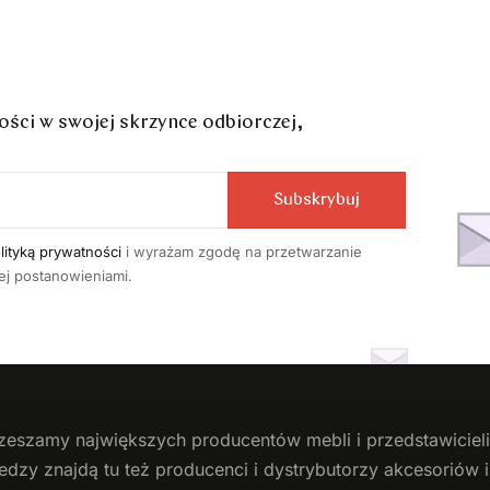
ci w swojej skrzynce odbiorczej,
Subskrybuj
lityką prywatności
i wyrażam zgodę na przetwarzanie
j postanowieniami.
zeszamy największych producentów
mebli
i przedstawicie
edzy znajdą tu też producenci i dystrybutorzy akcesoriów