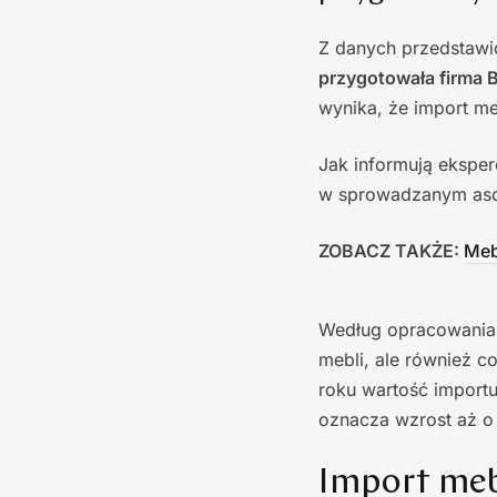
Z danych przedstaw
przygotowała firma 
wynika, że import m
Jak informują eksper
w sprowadzanym aso
ZOBACZ TAKŻE:
Mebl
Według opracowania „
mebli, ale również c
roku wartość importu
oznacza wzrost aż o
Import mebl