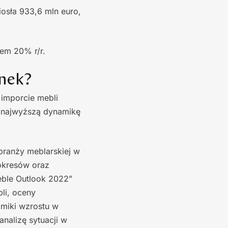
iosła 933,6 mln euro,
tem 20% r/r.
ynek?
 imporcie mebli
, najwyższą dynamikę
branży meblarskiej w
okresów oraz
eble Outlook 2022”
li, oceny
amiki wzrostu w
nalizę sytuacji w