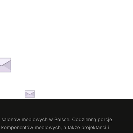
li salonów meblowych w Polsce. Codzienną porcję
 i komponentów meblowych, a także projektanci i