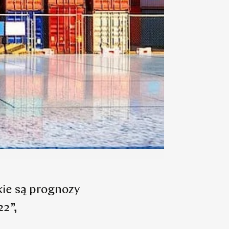
kie są prognozy
22”,