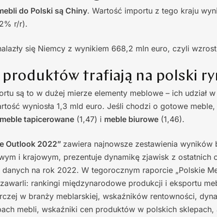
bli do Polski są Chiny
. Wartość importu z tego kraju wyn
2% r/r).
alazły się Niemcy z wynikiem 668,2 mln euro, czyli wzros
 produktów trafiają na polski r
ortu są to w dużej mierze elementy meblowe – ich udział w
rtość wyniosła 1,3 mld euro. Jeśli chodzi o gotowe meble
meble tapicerowane
(1,47) i
meble biurowe
(1,46).
le Outlook 2022”
zawiera najnowsze zestawienia wyników 
wym i krajowym, prezentuje dynamikę zjawisk z ostatnich 
danych na rok 2022. W tegorocznym raporcie „Polskie M
 zawarli: rankingi międzynarodowe produkcji i eksportu meb
rczej w branży meblarskiej, wskaźników rentowności, dyn
ch mebli, wskaźniki cen produktów w polskich sklepach, a