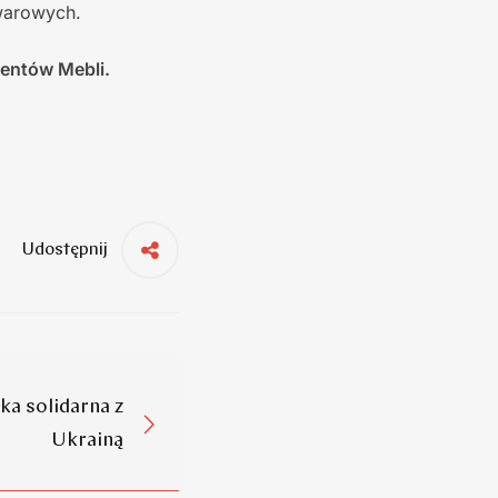
warowych.
centów Mebli.
Udostępnij
ka solidarna z
Ukrainą