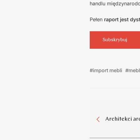
handlu międzynarod
Pełen
raport jest d
Subskrybuj
#
import mebli
#
mebl
Architekci a