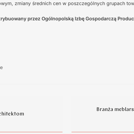
owym, zmiany średnich cen w poszczególnych grupach to
ystrybuowany przez Ogólnopolską Izbę Gospodarczą Produ
e
Branża meblars
rchitektom