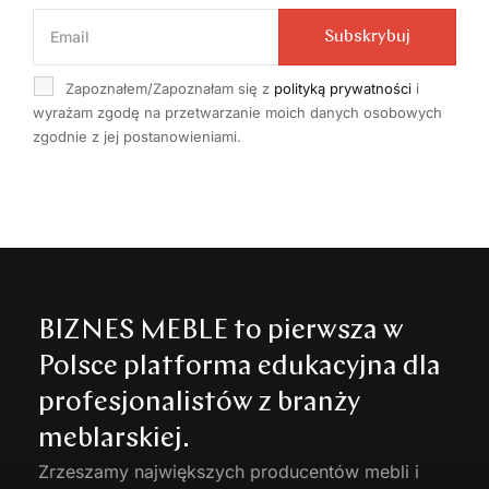
Subskrybuj
Zapoznałem/Zapoznałam się z
polityką prywatności
i
wyrażam zgodę na przetwarzanie moich danych osobowych
zgodnie z jej postanowieniami.
BIZNES MEBLE to pierwsza w
Polsce platforma edukacyjna dla
profesjonalistów z branży
meblarskiej.
Zrzeszamy największych producentów
mebli
i