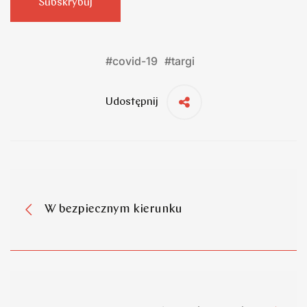
Subskrybuj
#
covid-19
#
targi
Udostępnij
W bezpiecznym kierunku