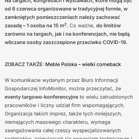
Na targach, kongresach i wystawach, które mogą być
od 6 czerwca organizowane w tradycyjnej formie, w
zamkniętych pomieszczeniach należy zachować
2
zasadę – 1 osoba na 15 m
.
Co ważne,
do limitów
zarówno na targach, jak i na konferencjach, nie będą
wliczane osoby zaszczepione przeciwko COVID-19.
ZOBACZ TAKŻE:
Meble Polska – wielki comeback
W komunikacie wydanym przez Biuro Informacji
Gospodarczej InfoMonitor, można przeczytać, że
eventy targowo-konferencyjne
to wielu zatrudnionych
pracowników i liczny udział firm wspomagających.
Organizacja takich imprez, także tych mniejszych,
niemających masowego charakteru, wymaga
zaangażowania całej rzeszy wyspecjalizowanych
podmiotów, zajmujących się wsparciem technicznym i