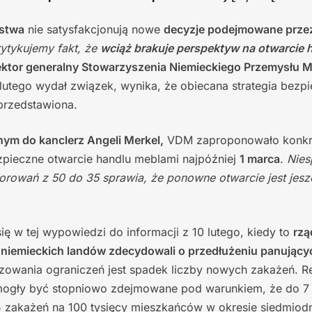
rstwa
nie satysfakcjonują nowe
decyzje podejmowane prze
ytykujemy fakt, że
wciąż brakuje perspektyw na otwarcie 
rektor generalny Stowarzyszenia Niemieckiego Przemysłu
 lutego wydał związek, wynika, że obiecana strategia bezp
 przedstawiona.
nym do kanclerz Angeli Merkel,
VDM zaproponowało konkre
zpieczne otwarcie handlu meblami najpóźniej
1 marca
.
Nies
horowań z 50 do 35 sprawia, że ponowne otwarcie jest jesz
ę w tej wypowiedzi do informacji z 10 lutego, kiedy to
rzą
niemieckich landów zdecydowali o przedłużeniu panujących
zowania ograniczeń jest spadek liczby nowych zakażeń. Re
ogły być stopniowo zdejmowane pod warunkiem, że do 7 
5 zakażeń na 100 tysięcy mieszkańców w okresie siedmio