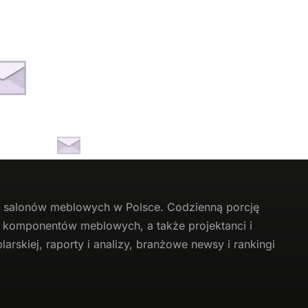
li salonów meblowych w Polsce. Codzienną porcję
 i komponentów meblowych, a także projektanci i
arskiej, raporty i analizy, branżowe newsy i rankingi