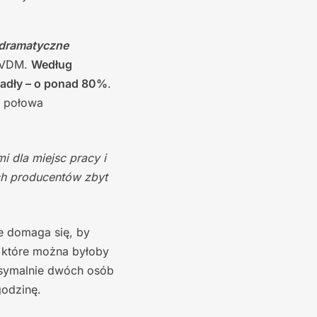
 dramatyczne
y VDM.
Według
padły – o ponad 80%
.
d połowa
 dla miejsc pracy i
ch producentów zbyt
e domaga się, by
, które można byłoby
ksymalnie dwóch osób
odzinę.