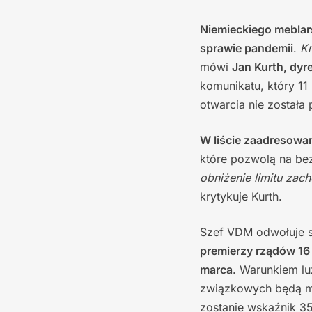
Niemieckiego mebla
sprawie pandemii
.
Kr
mówi
Jan Kurth, dy
komunikatu, który 11
otwarcia nie została
W liście zaadresowa
które pozwolą na be
obniżenie limitu zac
krytykuje Kurth.
Szef VDM odwołuje si
premierzy rządów 16 
marca
. Warunkiem lu
związkowych będą m
zostanie wskaźnik 3