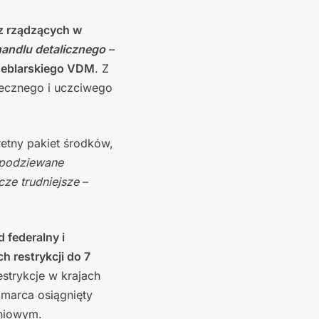
z rządzących w
handlu detalicznego
–
 Meblarskiego VDM
. Z
iecznego i uczciwego
tny pakiet środków,
podziewane
cze trudniejsze
–
d federalny i
 restrykcji do 7
strykcje w krajach
marca osiągnięty
dniowym.