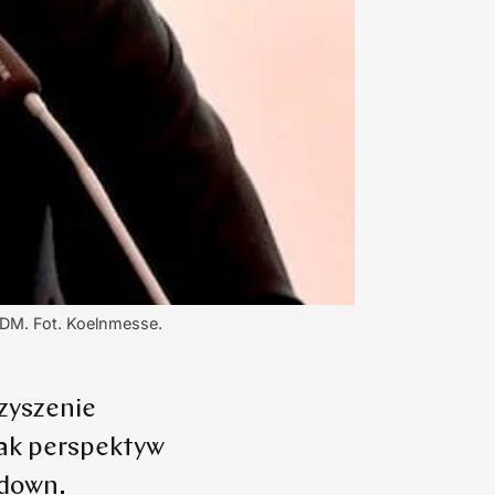
VDM. Fot. Koelnmesse.
zyszenie
ak perspektyw
kdown.