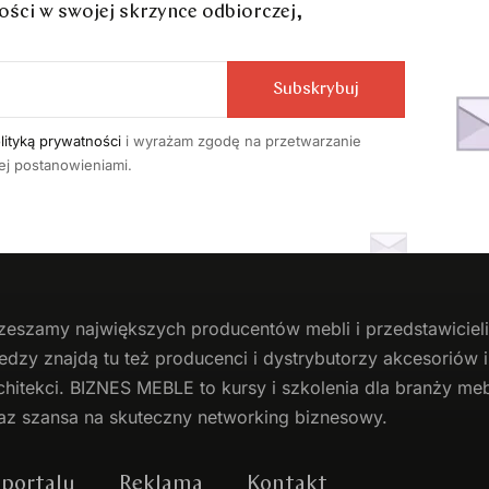
ci w swojej skrzynce odbiorczej,
Subskrybuj
lityką prywatności
i wyrażam zgodę na przetwarzanie
j postanowieniami.
zeszamy największych producentów
mebli
i przedstawicie
edzy znajdą tu też producenci i dystrybutorzy akcesoriów
chitekci. BIZNES MEBLE to kursy i szkolenia dla branży mebl
az szansa na skuteczny networking biznesowy.
 portalu
Reklama
Kontakt