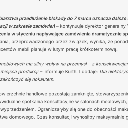
blarstwa przedłużenie blokady do 7 marca oznacza dalsze
acji w zakresie zamówień
– kontynuuje dyrektor generaln
zenia w styczniu napływające zamówienia dramatycznie s
ania, przeprowadzonego przez związek, wynika, że pona
centów mebli planuje w lutym pracę krótkoterminową.
meblowych ma silny wpływ na przemysł
–
z konsekwencjami
 miejsca produkcji –
informuje Kurth. I dodaje:
Dla niektóry
zakończyć się nokautem
.
owierzchnie handlowe pozostają zamknięte, stowarzyszeni
dywidualne spotkania konsultacyjne w salonach meblowych
 wyprzedzeniem. Ograniczałyby się one do obecności ma
twa domowego. Czas konsultacji wynosiłby maksymalnie g