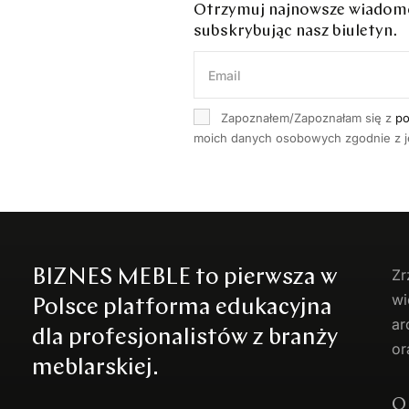
Otrzymuj najnowsze wiadomoś
subskrybując nasz biuletyn.
Zapoznałem/Zapoznałam się z
po
moich danych osobowych zgodnie z je
BIZNES MEBLE to pierwsza w
Zr
wi
Polsce platforma edukacyjna
ar
dla profesjonalistów z branży
or
meblarskiej.
O