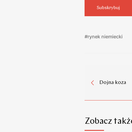
Subskrybuj
#
rynek niemiecki
Dojna koza
Zobacz takż