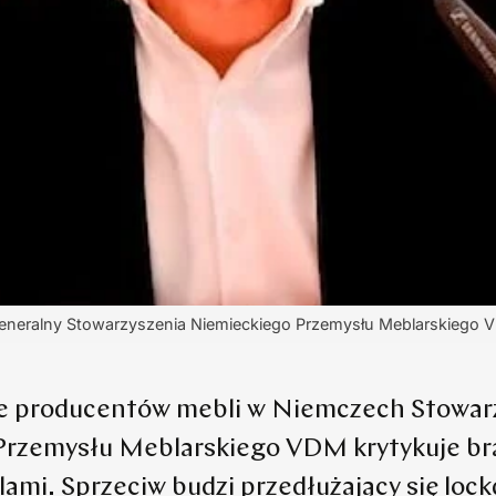
generalny Stowarzyszenia Niemieckiego Przemysłu Meblarskiego 
e producentów mebli w Niemczech Stowar
Przemysłu Meblarskiego VDM krytykuje br
lami. Sprzeciw budzi przedłużający się loc