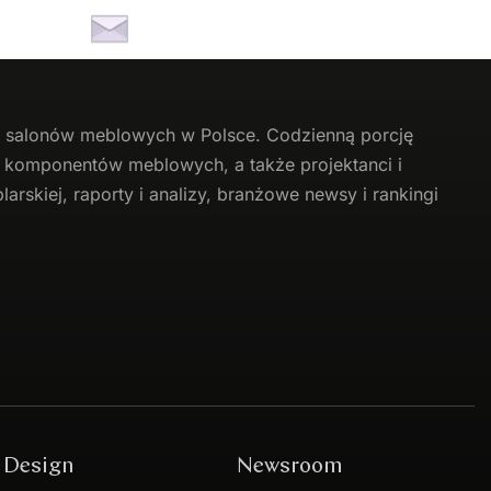
li salonów meblowych w Polsce. Codzienną porcję
 i komponentów meblowych, a także projektanci i
arskiej, raporty i analizy, branżowe newsy i rankingi
Design
Newsroom