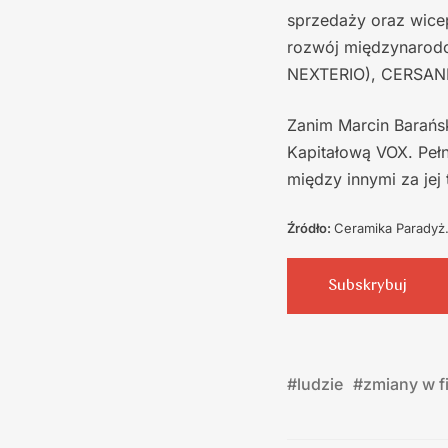
sprzedaży oraz wice
rozwój międzynarodo
NEXTERIO), CERSANI
Zanim Marcin Barańsk
Kapitałową VOX. Pełn
między innymi za jej 
Źródło:
Ceramika Paradyż
Subskrybuj
#
ludzie
#
zmiany w f