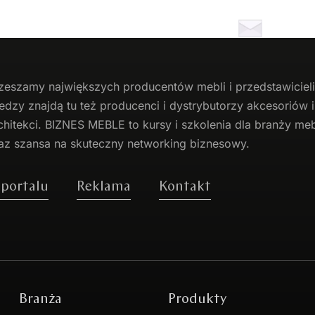
zeszamy największych producentów
mebli
i przedstawicie
edzy znajdą tu też producenci i dystrybutorzy akcesoriów
chitekci. BIZNES MEBLE to kursy i szkolenia dla branży mebl
az szansa na skuteczny networking biznesowy.
 portalu
Reklama
Kontakt
Branża
Produkty