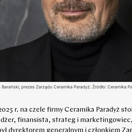
 Barański, prezes Zarządu Ceramika Paradyż. Źródło: Ceramika P
2025 r. na czele firmy Ceramika Paradyż sto
żer, finansista, strateg i marketingowiec,
t był dyrektorem generalnym i członkiem Za