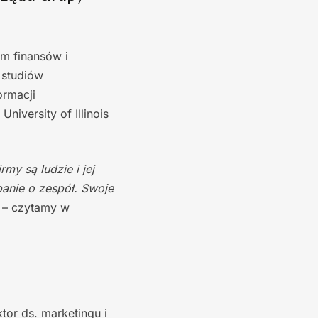
m finansów i
 studiów
ormacji
iversity of Illinois
my są ludzie i jej
dbanie o zespół. Swoje
– czytamy w
tor ds. marketingu i