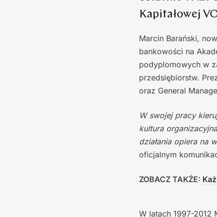
Kapitałowej V
Marcin Barański, now
bankowości na Akade
podyplomowych w zakr
przedsiębiorstw. Pre
oraz General Manage
W swojej pracy kieruj
kultura organizacyjna
działania opiera na 
oficjalnym komunikac
ZOBACZ TAKŻE:
Każ
W latach 1997-2012 M