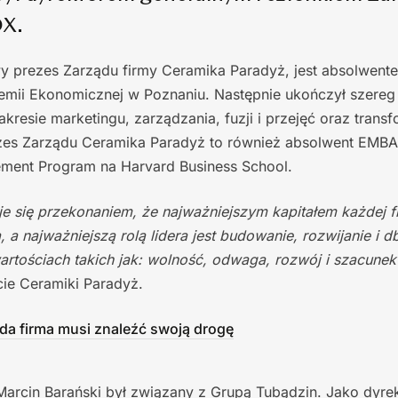
OX.
y prezes Zarządu firmy Ceramika Paradyż, jest absolwente
mii Ekonomicznej w Poznaniu. Następnie ukończył szereg
esie marketingu, zarządzania, fuzji i przejęć oraz transf
zes Zarządu Ceramika Paradyż to również absolwent EMBA Un
ment Program na Harvard Business School.
e się przekonaniem, że najważniejszym kapitałem każdej fir
, a najważniejszą rolą lidera jest budowanie, rozwijanie i 
wartościach takich jak: wolność, odwaga, rozwój i szacunek
ie Ceramiki Paradyż.
da firma musi znaleźć swoją drogę
arcin Barański był związany z Grupą Tubądzin. Jako dyrek