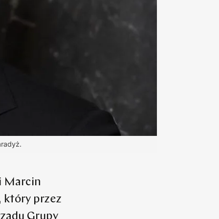
aradyż.
i Marcin
 który przez
rządu Grupy