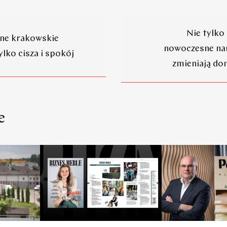
Nie tylko 
ne krakowskie
nowoczesne nar
ylko cisza i spokój
zmieniają d
e