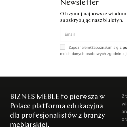
Newsletter
Otrzymuj najnowsze wiadomoś
subskrybując nasz biuletyn.
Zapoznałem/Zapoznałam się z
po
moich danych osobowych zgodnie z je
BIZNES MEBLE to pierwsza w
Zr
wi
Polsce platforma edukacyjna
ar
dla profesjonalistów z branży
or
meblarskiej.