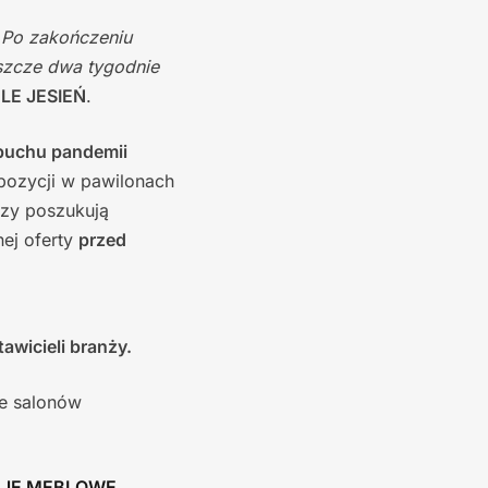
 Po zakończeniu
eszcze dwa tygodnie
BLE JESIEŃ
.
buchu pandemii
pozycji w pawilonach
zy poszukują
ej oferty
przed
awicieli branży.
le salonów
JE MEBLOWE.