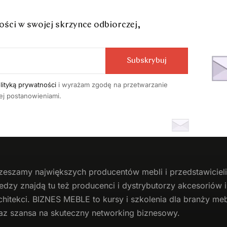
ci w swojej skrzynce odbiorczej,
Subskrybuj
lityką prywatności
i wyrażam zgodę na przetwarzanie
j postanowieniami.
zeszamy największych producentów
mebli
i przedstawicie
edzy znajdą tu też producenci i dystrybutorzy akcesoriów
chitekci. BIZNES MEBLE to kursy i szkolenia dla branży mebl
az szansa na skuteczny networking biznesowy.