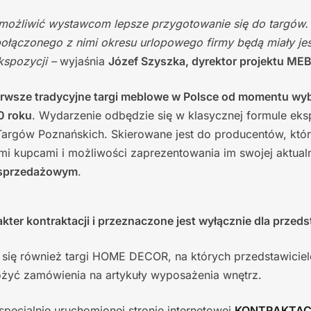
możliwić wystawcom lepsze przygotowanie się do targów.
połączonego z nimi okresu urlopowego firmy będą miały j
kspozycji –
wyjaśnia
Józef Szyszka, dyrektor projektu ME
rwsze tradycyjne targi meblowe w Polsce od momentu wy
0 roku
. Wydarzenie odbędzie się w klasycznej formule eks
rgów Poznańskich. Skierowane jest do producentów, któr
i kupcami i możliwości zaprezentowania im swojej aktualn
 sprzedażowym
.
ter kontraktacji i przeznaczone jest wyłącznie dla przedst
się również targi HOME DECOR, na których przedstawicie
yć zamówienia na artykuły wyposażenia wnętrz.
 specjalnie uruchomionej stronie internetowej
KONTRAKTAC