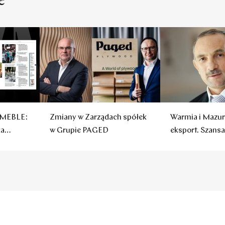
e
 MEBLE:
Zmiany w Zarządach spółek
Warmia i Mazur
ka
w Grupie PAGED
eksport. Szansa
producentów m