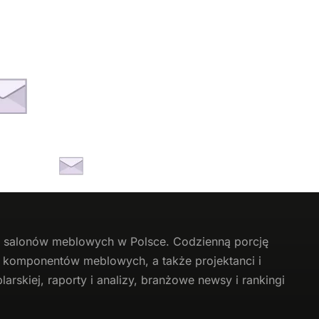
li salonów meblowych w Polsce. Codzienną porcję
 i komponentów meblowych, a także projektanci i
arskiej, raporty i analizy, branżowe newsy i rankingi