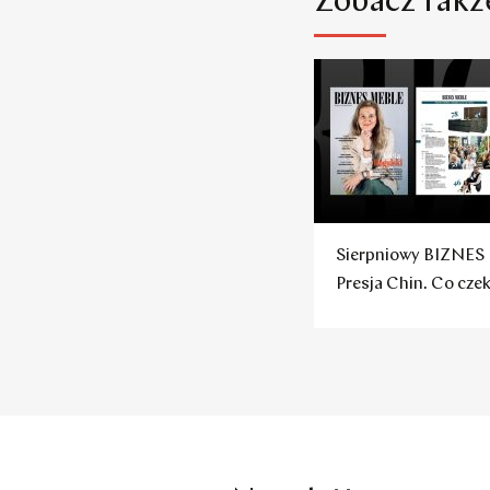
Zobacz takż
Sierpniowy BIZNES
Presja Chin. Co cze
polskie firmy?