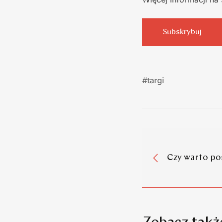
Subskrybuj
#
targi
Czy warto po