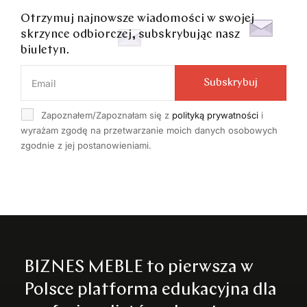
Otrzymuj najnowsze wiadomości w swojej
skrzynce odbiorczej, subskrybując nasz
biuletyn.
Subskrybuj
Zapoznałem/Zapoznałam się z
polityką prywatności
i
wyrażam zgodę na przetwarzanie moich danych osobowych
zgodnie z jej postanowieniami.
BIZNES MEBLE to pierwsza w
Polsce platforma edukacyjna dla