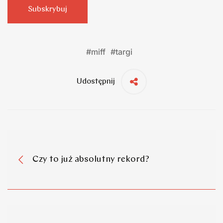
Subskrybuj
#
miff
#
targi
Udostępnij
Czy to już absolutny rekord?