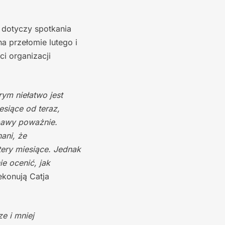
 dotyczy spotkania
a przełomie lutego i
i organizacji
rym niełatwo jest
esiące od teraz,
obawy poważnie.
ani, że
tery miesiące. Jednak
ie ocenić, jak
ekonują Catja
e i mniej