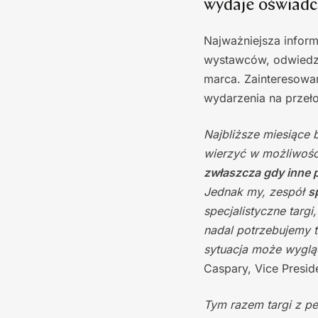
wydaje oświadc
Najważniejsza inform
wystawców, odwiedzaj
marca. Zainteresowan
wydarzenia na przeł
Najbliższe miesiące 
wierzyć w możliwości
zwłaszcza gdy inne 
Jednak my, zespół
s
specjalistyczne targ
nadal potrzebujemy tr
sytuacja może wygl
Caspary, Vice Presid
Tym razem targi z p