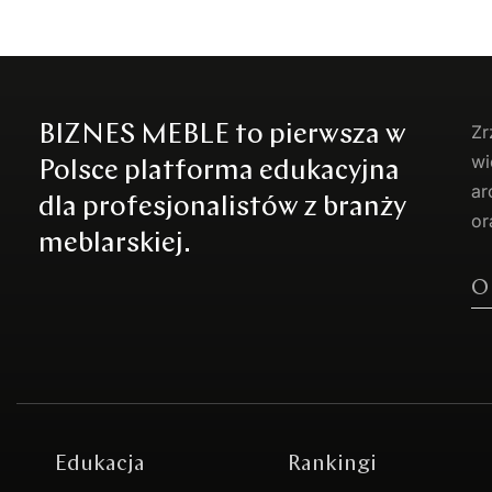
BIZNES MEBLE to pierwsza w
Zr
wi
Polsce platforma edukacyjna
ar
dla profesjonalistów z branży
or
meblarskiej.
O
Edukacja
Rankingi