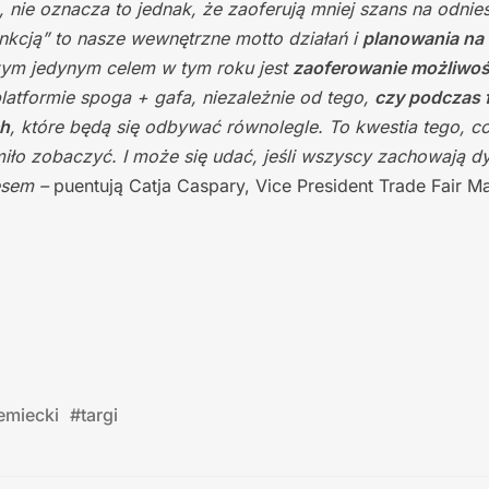
 nie oznacza to jednak, że zaoferują mniej szans na odnies
nkcją” to nasze wewnętrzne motto działań i
planowania na
zym jedynym celem w tym roku jest
zaoferowanie możliwoś
latformie spoga + gafa, niezależnie od tego,
czy podczas f
ch
, które będą się odbywać równolegle. To kwestia tego, c
miło zobaczyć. I może się udać, jeśli wszyscy zachowają d
esem –
puentują Catja Caspary, Vice President Trade Fair M
emiecki
#
targi