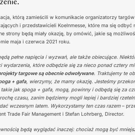
zenie.
acja, którą zamieścili w komunikacie organizatorzy targów
ących i przedstawicieli Koelnmesse, które ma się odbyć n
e strony będą miały okazję, by omówić, jakie są możliwośc
omie maja i czerwca 2021 roku.
będą pełne napięcia i wyzwań, ale także obiecujące. Niektó
 wydarzenia, które odbędzie się za nieco ponad cztery mi
projekty targowe są obecnie odwoływane
. Traktujemy te 
poga + gafa
, wierzymy, że mamy okazję. Jesteśmy przekon
i, takie jak spoga + gafa, mogą, powinny i odbędą się za cz
ochę czasu, zanim będziemy mogli lepiej i bardziej rzeteln
ądać wczesnym latem. Wykorzystamy ten czas razem
– prz
ent Trade Fair Management i Stefan Lohrberg, Director.
ewnością będą wyglądać inaczej: chociaż mogą być mniejsz