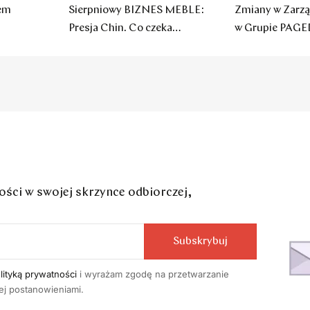
sem
Sierpniowy BIZNES MEBLE:
Zmiany w Zarzą
Presja Chin. Co czeka
w Grupie PAGE
polskie firmy?
ci w swojej skrzynce odbiorczej,
Subskrybuj
lityką prywatności
i wyrażam zgodę na przetwarzanie
j postanowieniami.