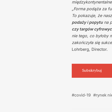
międzykontynentalne,
„Forma podąża za fu
To pokazuje, że nas
podaży i popytu
na p
czy targów cyfrowy
nie tego, co byłoby 
zakończyła się sukc
Lohrberg, Director.
Subskrybuj
#
covid-19
#
rynek ni