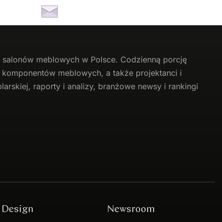
li salonów meblowych w Polsce. Codzienną porcję
 i komponentów meblowych, a także projektanci i
arskiej, raporty i analizy, branżowe newsy i rankingi
Design
Newsroom