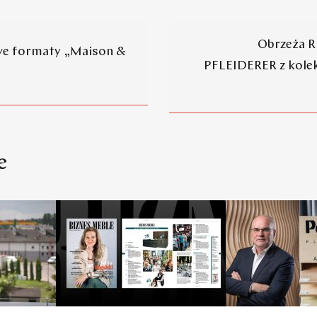
Obrzeża R
we formaty „Maison &
PFLEIDERER z kolek
e