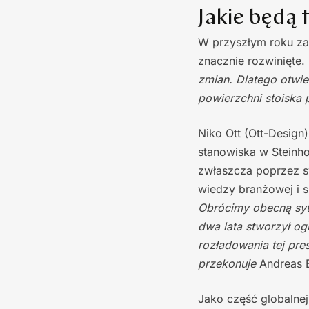
Jakie będą
W przyszłym roku za
znacznie rozwinięte.
zmian. Dlatego otwi
powierzchni stoiska
Niko Ott (Ott-Design
stanowiska w Steinho
zwłaszcza poprzez s
wiedzy branżowej i
Obrócimy obecną syt
dwa lata stworzył o
rozładowania tej pr
przekonuje
Andreas B
Jako część globalne