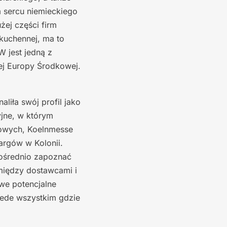
m sercu niemieckiego
żej części firm
kuchennej, ma to
W jest jedną z
łej Europy Środkowej.
liła swój profil jako
jne, w którym
towych, Koelnmesse
argów w Kolonii.
pośrednio zapoznać
między dostawcami i
we potencjalne
zede wszystkim gdzie