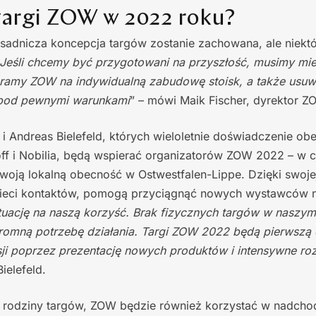
 targi ZOW w 2022 roku?
sadnicza koncepcja targów zostanie zachowana, ale niektó
Jeśli chcemy być przygotowani na przyszłość, musimy mi
eramy ZOW na indywidualną zabudowę stoisk, a także usuw
 pod pewnymi warunkami
” – mówi Maik Fischer, dyrektor 
) i Andreas Bielefeld, których wieloletnie doświadczenie o
ff i Nobilia, będą wspierać organizatorów ZOW 2022 – w ca
woją lokalną obecność w Ostwestfalen-Lippe. Dzięki swoj
 sieci kontaktów, pomogą przyciągnąć nowych wystawców
uację na naszą korzyść. Brak fizycznych targów w naszy
gromną potrzebę działania. Targi ZOW 2022 będą pierwszą 
esji poprzez prezentację nowych produktów i intensywne 
ielefeld.
j rodziny targów, ZOW będzie również korzystać w nadcho