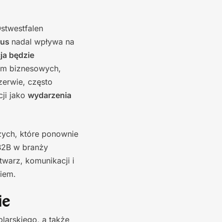
stwestfalen
rus
nadal wpływa na
ja będzie
orm biznesowych,
zerwie, często
cji jako
wydarzenia
zych, które ponownie
 B2B w branży
warz, komunikacji i
niem.
ie
larskiego, a także