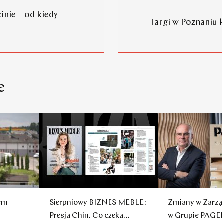
inie – od kiedy
Targi w Poznaniu 
e
sem
Sierpniowy BIZNES MEBLE:
Zmiany w Zarzą
Presja Chin. Co czeka
w Grupie PAGE