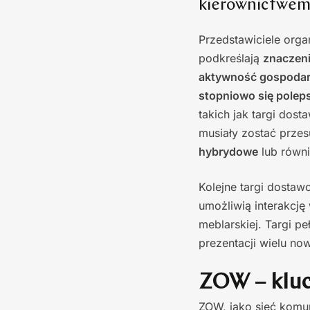
kierownictwem 
Przedstawiciele org
podkreślają
znaczeni
aktywność gospoda
stopniowo się polep
takich jak targi dos
musiały zostać przes
hybrydowe
lub równi
Kolejne targi dosta
umożliwią interakcję
meblarskiej. Targi p
prezentacji wielu no
ZOW – kluc
ZOW, jako sieć komu