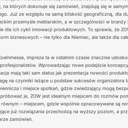
, na których dokonuje się zamówień, znajdują się w samy
go. Już ze względu na samą bliskość geograficzną, dla du
ieckim przemyśle meblarskim, a w szczególności w branży 
ie dla ich cykli innowacji produktowych. To sprawia, że ZO
form biznesowych – nie tylko dla Niemiec, ale także dla ca
elnmesse, impreza ta w ostatnim czasie znacznie udoskona
-profesjonalistów. Wprowadzając nowe podejście koncepcy
acja mają taki sam status jak prezentacja nowości produk
gę na czynniki leżące u podstaw sukcesów organizatora t
iennicza i miejsce spotkań, gdzie zwiedzający mogą bez
wypróbować je, ZOW jest idealnym miejscem do rozmów po
 z równym – miejscem, gdzie wspólnie opracowywane są no
iejące już rozwiązania przechodzą na wyższy poziom, a pr
larze zamówień.