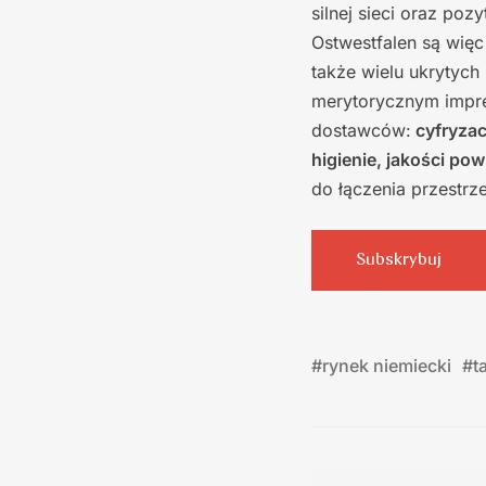
silnej sieci oraz po
Ostwestfalen są więc
także wielu ukrytych
merytorycznym impre
dostawców:
cyfryzac
higienie, jakości pow
do łączenia przestr
Subskrybuj
#
rynek niemiecki
#
t