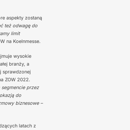
re aspekty zostaną
eć też odwagę do
amy limit
ZOW na Koelnmesse.
bejmuje wysokie
łej branży, a
ej sprawdzonej
 na ZOW 2022.
m segmencie przez
okazją do
rozmowy biznesowe –
dzących latach z