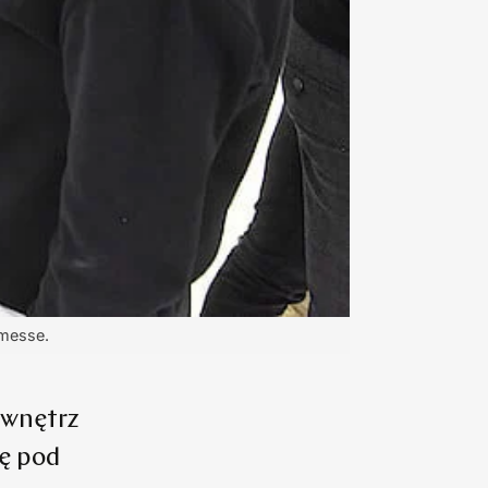
nmesse.
 wnętrz
ię pod