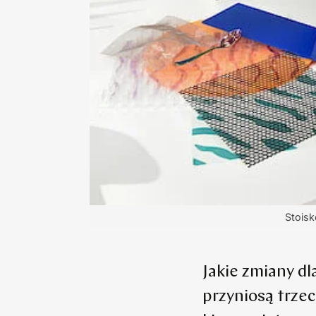
Stoisk
Jakie zmiany dl
przyniosą trze