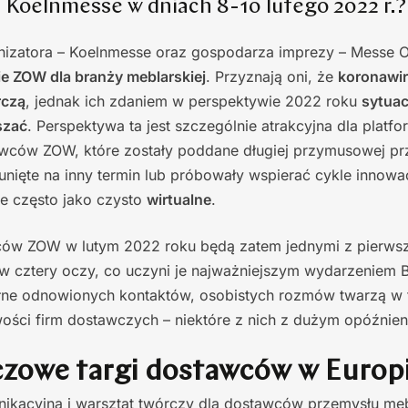
Koelnmesse w dniach 8-10 lutego 2022 r.?
anizatora – Koelnmesse oraz gospodarza imprezy – Messe O
e ZOW dla branży meblarskiej
. Przyznają oni, że
koronawi
rczą
, jednak ich zdaniem w perspektywie 2022 roku
sytuac
szać
. Perspektywa ta jest szczególnie atrakcyjna dla platf
tawców ZOW, które zostały poddane długiej przymusowej pr
unięte na inny termin lub próbowały wspierać cykle innowa
e często jako czysto
wirtualne
.
wców ZOW w lutym 2022 roku będą zatem jednymi z pierws
 w cztery oczy, co uczyni je najważniejszym wydarzeniem
ełne odnowionych kontaktów, osobistych rozmów twarzą w t
wości firm dostawczych – niektóre z nich z dużym opóźnie
zowe targi dostawców w Europ
nikacyjna i warsztat twórczy dla dostawców przemysłu meb