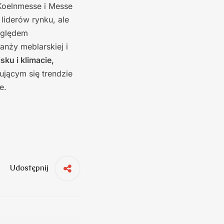
 Koelnmesse i Messe
liderów rynku, ale
zględem
nży meblarskiej i
ku i klimacie,
ującym się trendzie
e.
Udostępnij