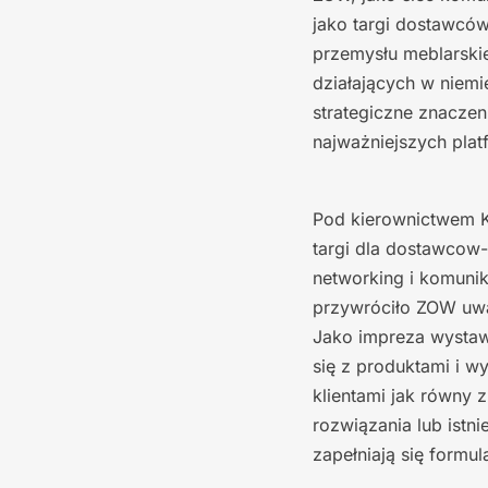
jako targi dostawców
przemysłu meblarskie
działających w niem
strategiczne znaczen
najważniejszych plat
Pod kierownictwem Ko
targi dla dostawcow
networking i komunik
przywróciło ZOW uwa
Jako impreza wystaw
się z produktami i 
klientami jak równy
rozwiązania lub istn
zapełniają się formu