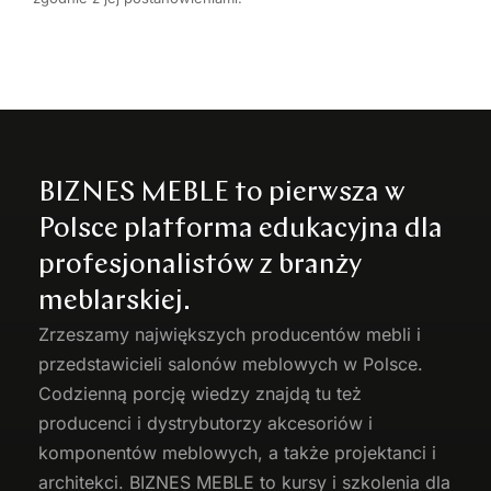
BIZNES MEBLE to pierwsza w
Polsce platforma edukacyjna dla
profesjonalistów z branży
meblarskiej.
Zrzeszamy największych producentów
mebli
i
przedstawicieli salonów meblowych w Polsce.
Codzienną porcję wiedzy znajdą tu też
producenci i dystrybutorzy akcesoriów i
komponentów meblowych, a także projektanci i
architekci. BIZNES MEBLE to kursy i szkolenia dla