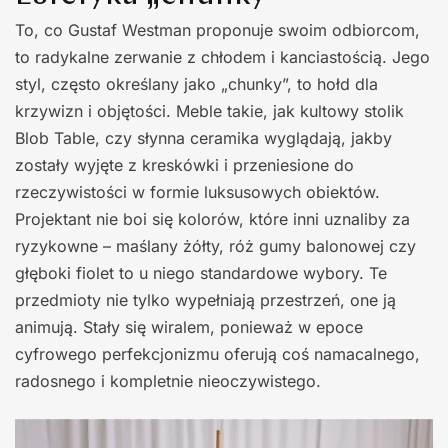
To, co Gustaf Westman proponuje swoim odbiorcom,
to radykalne zerwanie z chłodem i kanciastością. Jego
styl, często określany jako „chunky”, to hołd dla
krzywizn i objętości. Meble takie, jak kultowy stolik
Blob Table, czy słynna ceramika wyglądają, jakby
zostały wyjęte z kreskówki i przeniesione do
rzeczywistości w formie luksusowych obiektów.
Projektant nie boi się kolorów, które inni uznaliby za
ryzykowne – maślany żółty, róż gumy balonowej czy
głęboki fiolet to u niego standardowe wybory. Te
przedmioty nie tylko wypełniają przestrzeń, one ją
animują. Stały się wiralem, ponieważ w epoce
cyfrowego perfekcjonizmu oferują coś namacalnego,
radosnego i kompletnie nieoczywistego.