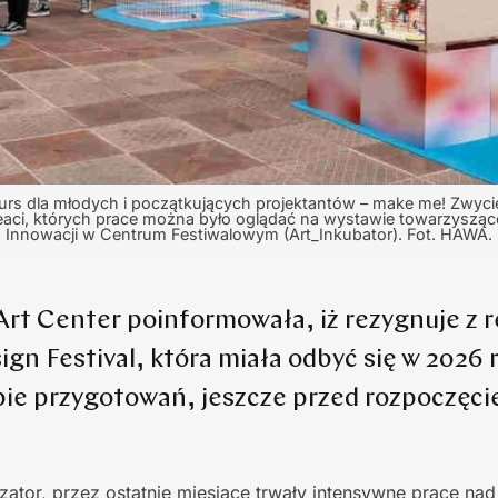
onkurs dla młodych i początkujących projektantów – make me! Zwy
aureaci, których prace można było oglądać na wystawie towarzyszą
Innowacji w Centrum Festiwalowym (Art_Inkubator). Fot. HAWA.
rt Center poinformowała, iż rezygnuje z re
ign Festival, która miała odbyć się w 2026 
pie przygotowań, jeszcze przed rozpoczęc
zator, przez ostatnie miesiące trwały intensywne prace nad