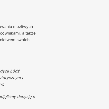
cowaniu możliwych
acownikami, a także
dnictwem swoich
dycji Łódź
ytorycznym i
ów.
djęliśmy decyzję o