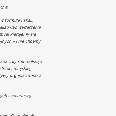
etów.
 formule i skali,
ealizować wydarzenia
ival kierujemy się
jnych – i nie chcemy
ez cały rok realizuje
trzeni miejskiej,
atywy organizowane z
ych scenariuszy
kiem. O kolejnych