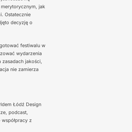
 merytorycznym, jak
i. Ostatecznie
djęto decyzję o
gotować festiwalu w
anizować wydarzenia
a zasadach jakości,
acja nie zamierza
zyldem Łódź Design
cze, podcast,
e współpracy z