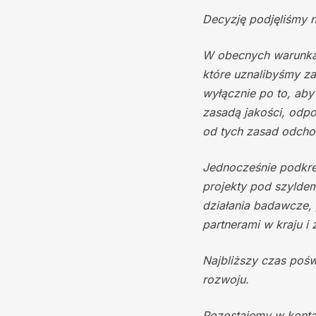
Decyzję podjęliśmy 
W obecnych warunkach
które uznalibyśmy z
wyłącznie po to, aby
zasadą jakości, odpo
od tych zasad odcho
Jednocześnie podkreś
projekty pod szyldem 
działania badawcze, 
partnerami w kraju i 
Najbliższy czas pośw
rozwoju.
Pozostajemy w konta