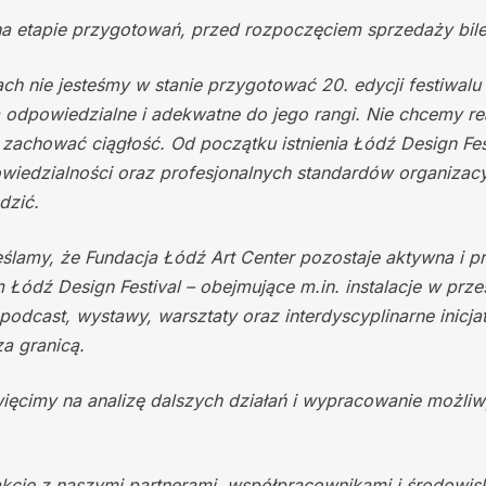
na etapie przygotowań, przed rozpoczęciem sprzedaży bil
 nie jesteśmy w stanie przygotować 20. edycji festiwalu w
a odpowiedzialne i adekwatne do jego rangi. Nie chcemy r
 zachować ciągłość. Od początku istnienia Łódź Design Fest
wiedzialności oraz profesjonalnych standardów organizacy
dzić.
lamy, że Fundacja Łódź Art Center pozostaje aktywna i prz
Łódź Design Festival – obejmujące m.in. instalacje w przes
podcast, wystawy, warsztaty oraz interdyscyplinarne inicj
za granicą.
ięcimy na analizę dalszych działań i wypracowanie możliw
kcie z naszymi partnerami, współpracownikami i środowis