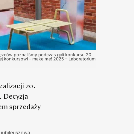
cięzców poznaliśmy podczas gali konkursu 20
cej konkursowi – make me! 2025 – Laboratorium
alizacji 20.
r. Decyzja
iem sprzedaży
 jubileuszową