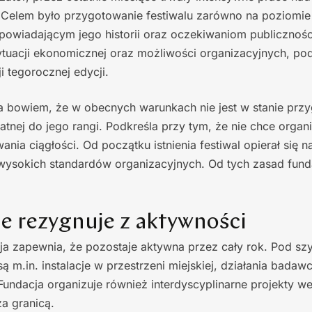
 Celem było przygotowanie festiwalu zarówno na poziomie
powiadającym jego historii oraz oczekiwaniom publicznośc
sytuacji ekonomicznej oraz możliwości organizacyjnych, po
i tegorocznej edycji.
a bowiem, że w obecnych warunkach nie jest w stanie przy
watnej do jego rangi. Podkreśla przy tym, że nie chce org
nia ciągłości. Od początku istnienia festiwal opierał się n
wysokich standardów organizacyjnych. Od tych zasad fund
ie rezygnuje z aktywności
ja zapewnia, że pozostaje aktywna przez cały rok. Pod s
są m.in. instalacje w przestrzeni miejskiej, działania badaw
Fundacja organizuje również interdyscyplinarne projekty w
za granicą.