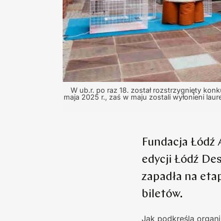
W ub.r. po raz 18. został rozstrzygnięty k
maja 2025 r., zaś w maju zostali wyłonieni l
Fundacja Łódź A
edycji Łódź Des
zapadła na eta
biletów.
Jak podkreśla organi