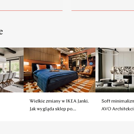
e
Wielkie zmiany w IKEA Janki.
Soft minimaliz
Jak wygląda sklep po
AVO Architekci 
remoncie?
czuć chłodu