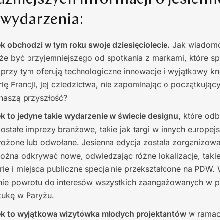
żniejszych informacji o jesienne
 wydarzenia:
k obchodzi w tym roku swoje dziesięciolecie.
Jak wiadomo
że być przyjemniejszego od spotkania z markami, które sp
 a przy tym oferują technologiczne innowacje i wyjątkowy k
ię Francji, jej dziedzictwa, nie zapominając o początkując
 naszą przyszłość?
k to jedyne takie wydarzenie w świecie designu,
które odb
stałe imprezy branżowe, takie jak targi w innych europejs
łożone lub odwołane. Jesienna edycja została zorganizow
ożna odkrywać nowe, odwiedzając różne lokalizacje, takie 
ie i miejsca publiczne specjalnie przekształcone na PDW.
enie powrotu do interesów wszystkich zaangażowanych w p
tukę w Paryżu.
ek to wyjątkowa wizytówka młodych projektantów
w ramac