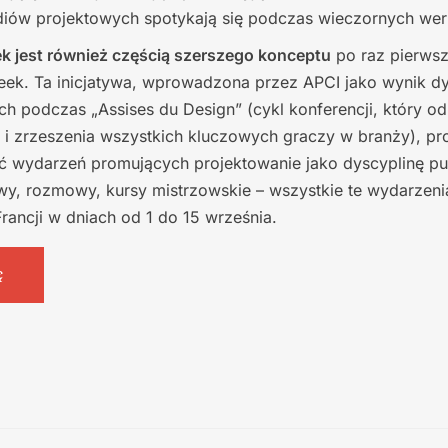
diów projektowych spotykają się podczas wieczornych wer
k jest również częścią szerszego konceptu
po raz pierwsz
ek. Ta inicjatywa, wprowadzona przez APCI jako wynik dy
 podczas „Assises du Design” (cykl konferencji, który odb
 i zrzeszenia wszystkich kluczowych graczy w branży), pr
ć wydarzeń promujących projektowanie jako dyscyplinę pub
wy, rozmowy, kursy mistrzowskie – wszystkie te wydarzen
Francji w dniach od 1 do 15 września.
ę