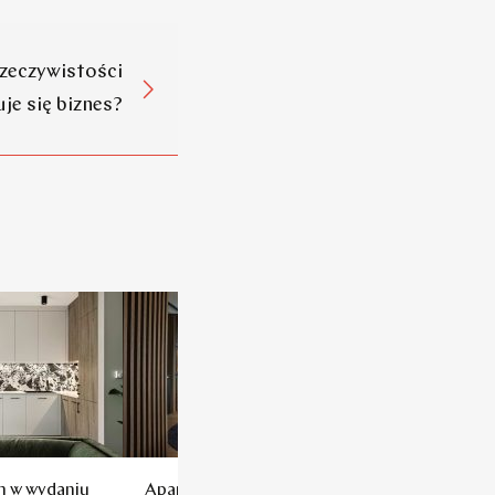
rzeczywistości
je się biznes?
m w wydaniu
Apartament dla influencerki:
Tak wyglą