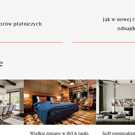
Jak w nowej 
orów płatniczych
odnajdu
e
Wielkie zmiany w IKEA Janki.
Soft minimaliz