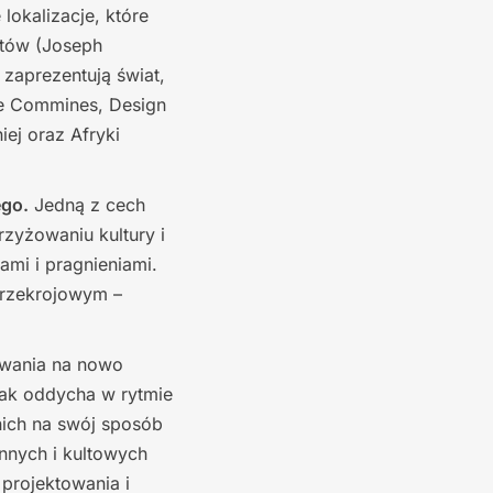
lokalizacje, które
ntów (Joseph
 zaprezentują świat,
ce Commines, Design
ej oraz Afryki
ego.
Jedną z cech
zyżowaniu kultury i
ami i pragnieniami.
przekrojowym –
ywania na nowo
jak oddycha w rytmie
nich na swój sposób
ynnych i kultowych
projektowania i