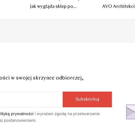
Jak wygląda sklep po
AVO Architekci 
remoncie?
czuć chłodu
ci w swojej skrzynce odbiorczej,
Subskrybuj
lityką prywatności
i wyrażam zgodę na przetwarzanie
j postanowieniami.