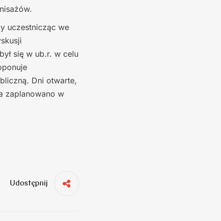
nisażów.
y uczestnicząc we
skusji
ył się w ub.r. w celu
oponuje
liczną. Dni otwarte,
ia zaplanowano w
Udostępnij