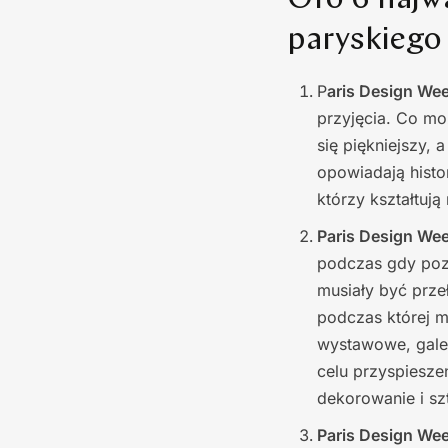
Oto 6 najwa
paryskiego
P
aris Design Wee
przyjęcia. Co mo
się piękniejszy,
opowiadają histor
którzy kształtują
Paris Design Wee
podczas gdy pozo
musiały być prze
podczas której m
wystawowe, galer
celu przyspiesz
dekorowanie i sz
Paris Design We