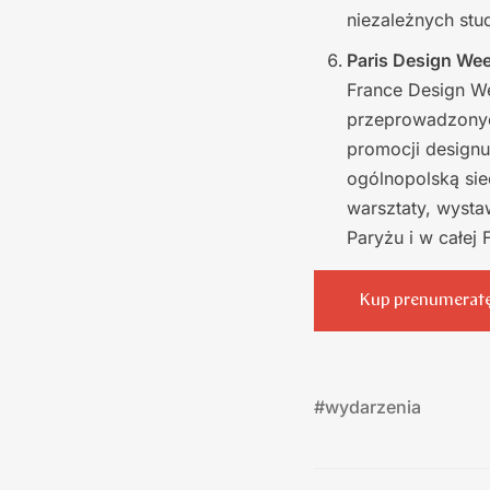
niezależnych stu
Paris Design Wee
France Design We
przeprowadzonych
promocji designu
ogólnopolską sie
warsztaty, wysta
Paryżu i w całej 
Kup prenumerat
#
wydarzenia