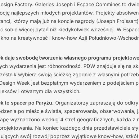
esign Factory. Galeries Joseph i Espace Commines to dwie 
ocję najlepszych młodych projektantów. Projekty absolwe
tanci, którzy mają już na koncie nagrody (Joseph Froissart)
ać sobie więcej pytań niż kiedykolwiek wcześniej. W Espa
okno na kreatywność i know-how Azji Południowo-Wschodni
ek daje swobodę tworzenia własnego programu projektow
ych wydarzenia jest różnorodność. PDW znajduje się na skr
zestnik wybiera swoją ścieżkę zgodnie z własnymi potrzeb
 Design Week jest bezpłatnym wydarzeniem z podejściem 
eksów i otwartym dla wszystkich.
k to spacer po Paryżu.
Organizatorzy zapraszają do odkr
dzenia po mieście światła, spacerowania, obserwowania, 
apę wyznaczono według 4 stref geograficznych, każda z 
y projektowania. Na koniec każdego dnia przedstawiciele sł
izujących swój rozwój poprzez wyjątkowe know-how, szkół 