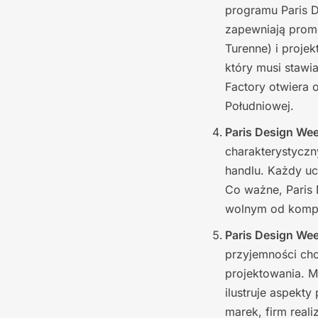
programu Paris D
zapewniają prom
Turenne) i projek
który musi stawi
Factory otwiera 
Południowej.
Paris Design We
charakterystyczn
handlu. Każdy uc
Co ważne, Paris
wolnym od kompl
Paris Design Wee
przyjemności cho
projektowania. M
ilustruje aspekt
marek, firm real