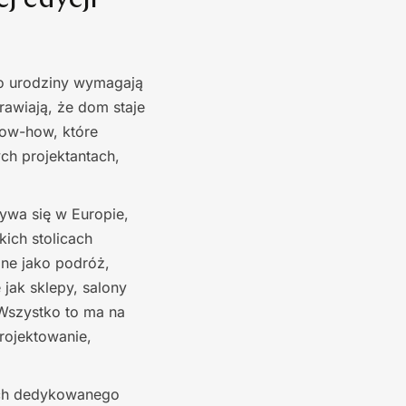
j edycji
 urodziny wymagają
rawiają, że dom staje
now-how, które
ych projektantach,
ywa się w Europie,
kich stolicach
ane jako podróż,
jak sklepy, salony
 Wszystko to ma na
rojektowanie,
h dedykowanego