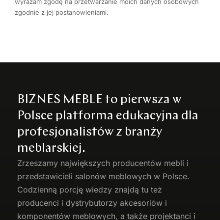
wyrażam zgodę na przetwarzanie moich danych osobowych
zgodnie z jej postanowieniami.
BIZNES MEBLE to pierwsza w
Polsce platforma edukacyjna dla
profesjonalistów z branży
meblarskiej.
Zrzeszamy największych producentów
mebli
i
przedstawicieli salonów meblowych w Polsce.
Codzienną porcję wiedzy znajdą tu też
producenci i dystrybutorzy akcesoriów i
komponentów meblowych, a także projektanci i