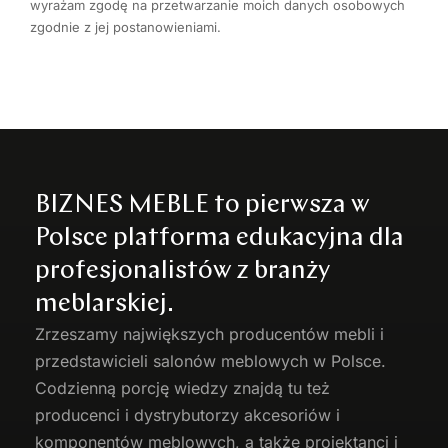
wyrażam zgodę na przetwarzanie moich danych osobowych
zgodnie z jej postanowieniami.
BIZNES MEBLE to pierwsza w
Polsce platforma edukacyjna dla
profesjonalistów z branży
meblarskiej.
Zrzeszamy największych producentów
mebli
i
przedstawicieli salonów meblowych w Polsce.
Codzienną porcję wiedzy znajdą tu też
producenci i dystrybutorzy akcesoriów i
komponentów meblowych, a także projektanci i