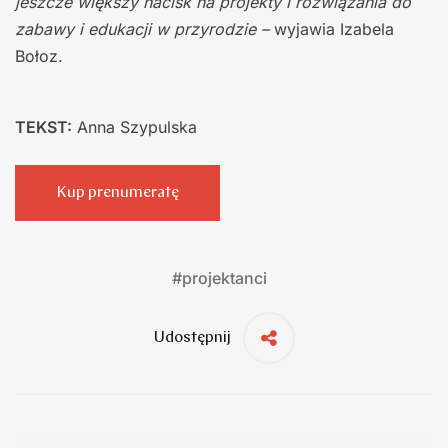
jeszcze większy nacisk na projekty i rozwiązania do
zabawy i edukacji w przyrodzie –
wyjawia Izabela
Bołoz.
TEKST:
Anna Szypulska
Kup prenumeratę
#
projektanci
Udostępnij