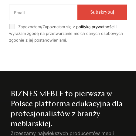
Subskrybuj
Zapoznałem/Zapoznałam się z
polityką prywatności
i
wyrażam zgodę na przetwarzanie moich danych osobowych
zgodnie z jej postanowieniami.
BIZNES MEBLE to pierwsza w
Polsce platforma edukacyjna dla
profesjonalistów z branży
meblarskiej.
Zrzeszamy największych producentów
mebli
i