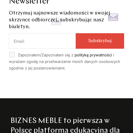
Newsletter
Otrzymuj najnowsze wiadomości w swojej
skrzynce odbiorczej, subskrybując nasz
biuletyn.
Subskrybuj
Zapoznałem/Zapoznałam się z
polityką prywatności
i
wyrażam zgodę na przetwarzanie moich danych osobowych
zgodnie z jej postanowieniami.
BIZNES MEBLE to pierwsza w
Polsce platforma edukacyjna dla