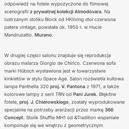
odpowiedź na fotele wypożyczone do filmowej
scenografii
z prywatnej kolekcji Almodóvara
. Na
lustrzanym stoliku Block od HKliving stoi czerwona
patera vintage, powstała ok. 1950 r. w Hucie
Mandruzatto,
Murano
.
W drugiej części salonu znajduje się reprodukcja
obrazu malarza Giorgio de Chirico. Czerwona sofa
marki Hübsch wystawiona jest w towarzystwie
kinkietów w stylu Space Age. Salon rozświetla kultowa
lampa Panthella 320
proj. V. Pantona
z 1971, a także
kolorowe lampy z serii TRN od
Pani Jurek
. Błękitne
fotele,
proj. J. Chierowskiego
, zostały wyprodukowane
specjalnie na potrzeby aranżacji przez markę
366
Concept
. Stolik Shuffle MH1 od &Tradition wspaniale
komponuje się we wnętrzu z geometrycznym