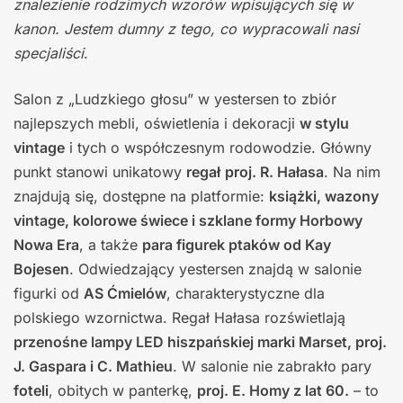
znalezienie rodzimych wzorów wpisujących się w
kanon. Jestem dumny z tego, co wypracowali nasi
specjaliści
.
Salon z „Ludzkiego głosu” w yestersen to zbiór
najlepszych mebli, oświetlenia i dekoracji
w stylu
vintage
i tych o współczesnym rodowodzie. Główny
punkt stanowi unikatowy
regał
proj. R. Hałasa
. Na nim
znajdują się, dostępne na platformie:
książki, wazony
vintage, kolorowe świece i szklane formy Horbowy
Nowa Era
, a także
para figurek ptaków od Kay
Bojesen
. Odwiedzający yestersen znajdą w salonie
figurki od
AS Ćmielów
, charakterystyczne dla
polskiego wzornictwa. Regał Hałasa rozświetlają
przenośne lampy LED hiszpańskiej marki Marset, proj.
J. Gaspara i C. Mathieu
. W salonie nie zabrakło pary
foteli
, obitych w panterkę,
proj. E. Homy z lat 60.
– to