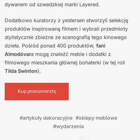
dywanem od szwedzkiej marki Layered.
Dodatkowo kuratorzy z yestersen stworzyli selekcję
produktów inspirowaną filmem i wybrali przedmioty
stylistycznie zbieżne ze scenografią tego kinowego
dzieła. Pośród ponad 400 produktów,
fani
Almodóvar
a mogą znaleźć meble i dodatki z
filmowego mieszkania głównej bohaterki (w tej roli
Tilda Swinton
).
Kup prenumeratę
#
artykuły dekoracyjne
#
sklepy meblowe
#
wydarzenia