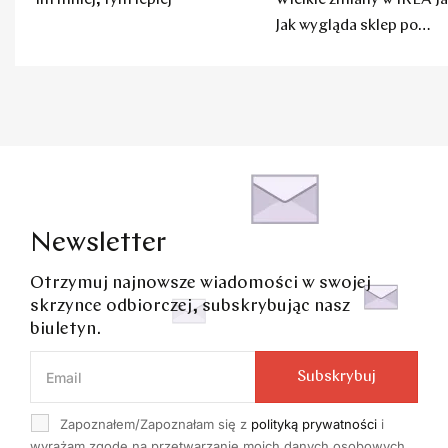
Im mniej, tym lepiej
Wielkie zmiany w IKEA Ja
Jak wygląda sklep po
remoncie?
Newsletter
Otrzymuj najnowsze wiadomości w swojej
skrzynce odbiorczej, subskrybując nasz
biuletyn.
Subskrybuj
Zapoznałem/Zapoznałam się z
polityką prywatności
i
wyrażam zgodę na przetwarzanie moich danych osobowych