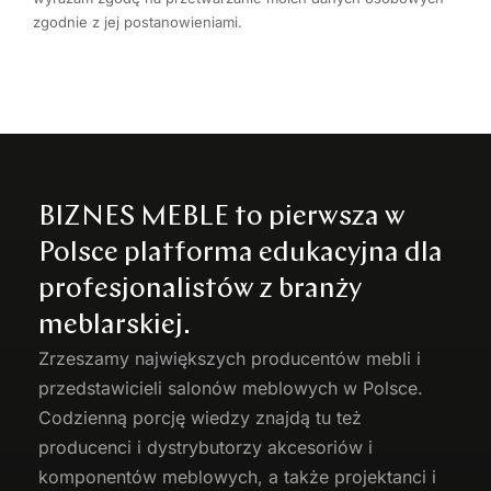
zgodnie z jej postanowieniami.
BIZNES MEBLE to pierwsza w
Polsce platforma edukacyjna dla
profesjonalistów z branży
meblarskiej.
Zrzeszamy największych producentów
mebli
i
przedstawicieli salonów meblowych w Polsce.
Codzienną porcję wiedzy znajdą tu też
producenci i dystrybutorzy akcesoriów i
komponentów meblowych, a także projektanci i