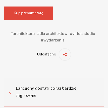
Kup prenumeratę
#
architektura
#
dla architektów
#
virtus studio
#
wydarzenia
Udostępnij
Łańcuchy dostaw coraz bardziej
zagrożone