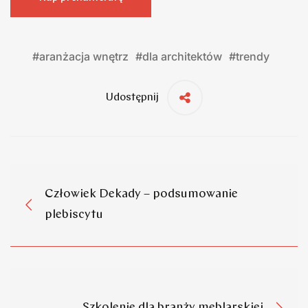
#
aranżacja wnętrz
#
dla architektów
#
trendy
Udostępnij
Człowiek Dekady – podsumowanie
plebiscytu
Szkolenie dla branży meblarskiej