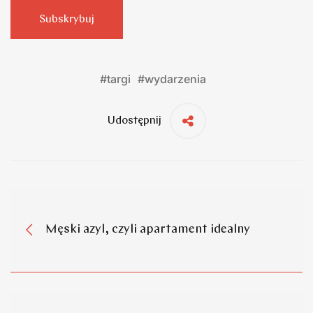
Subskrybuj
#
targi
#
wydarzenia
Udostępnij
Męski azyl, czyli apartament idealny