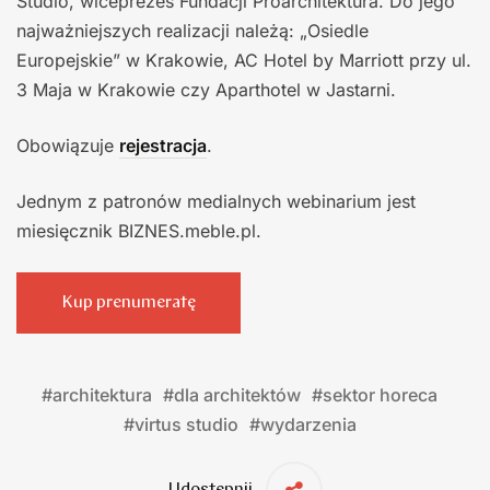
Studio, wiceprezes Fundacji Proarchitektura. Do jego
najważniejszych realizacji należą: „Osiedle
Europejskie” w Krakowie, AC Hotel by Marriott przy ul.
3 Maja w Krakowie czy Aparthotel w Jastarni.
Obowiązuje
rejestracja
.
Jednym z patronów medialnych webinarium jest
miesięcznik BIZNES.meble.pl.
Kup prenumeratę
#
architektura
#
dla architektów
#
sektor horeca
#
virtus studio
#
wydarzenia