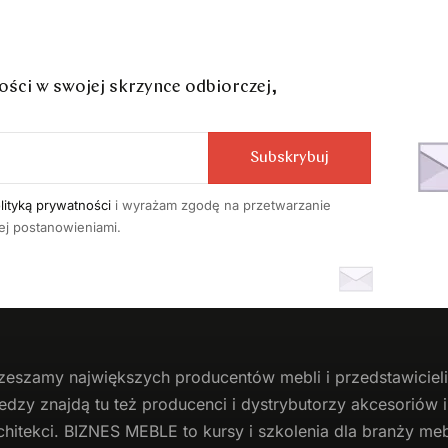
ci w swojej skrzynce odbiorczej,
Subskrybuj
lityką prywatności
i wyrażam zgodę na przetwarzanie
j postanowieniami.
zeszamy największych producentów
mebli
i przedstawicie
edzy znajdą tu też producenci i dystrybutorzy akcesoriów
chitekci. BIZNES MEBLE to kursy i szkolenia dla branży mebl