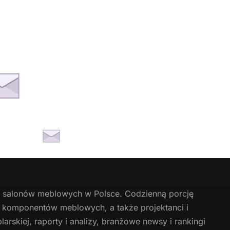
li salonów meblowych w Polsce. Codzienną porcję
 i komponentów meblowych, a także projektanci i
arskiej, raporty i analizy, branżowe newsy i rankingi