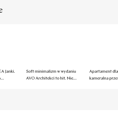
e
EA Janki.
Soft minimalizm w wydaniu
Apartament dla 
o
AVO Architekci to hit. Nie
kameralna przes
czuć chłodu
widok na staw