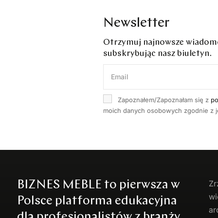
Newsletter
Otrzymuj najnowsze wiadomoś
subskrybując nasz biuletyn.
Zapoznałem/Zapoznałam się z
po
moich danych osobowych zgodnie z je
BIZNES MEBLE to pierwsza w
Zr
wi
Polsce platforma edukacyjna
ar
dla profesjonalistów z branży