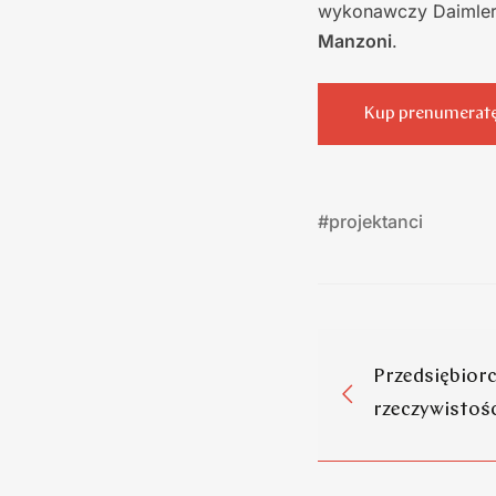
wykonawczy Daimler, 
Manzoni
.
Kup prenumerat
#
projektanci
Przedsiębior
rzeczywistoś