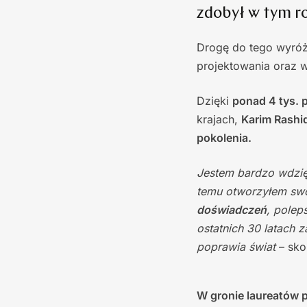
zdobył w tym r
Drogę do tego wyróżn
projektowania oraz wi
Dzięki
ponad 4 tys. 
krajach,
Karim Rashi
pokolenia.
Jestem bardzo wdzięc
temu otworzyłem sw
doświadczeń
, polep
ostatnich 30 latach 
poprawia świat
– sko
W gronie laureatów p