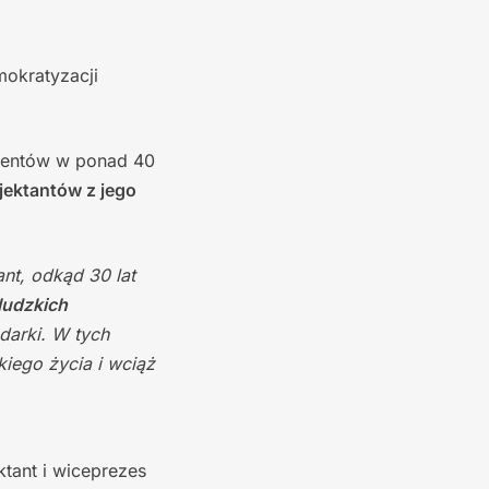
mokratyzacji
lientów w ponad 40
jektantów z jego
nt, odkąd 30 lat
ludzkich
darki. W tych
iego życia i wciąż
ktant i wiceprezes