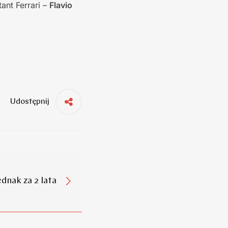
tant Ferrari –
Flavio
Udostępnij
dnak za 2 lata