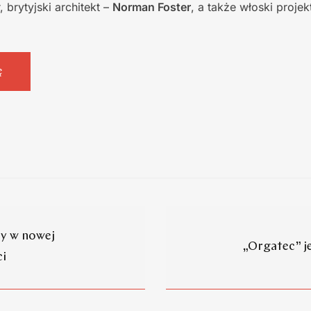
brytyjski architekt –
Norman Foster
, a także włoski projek
ę
cy w nowej
„Orgatec” je
ci