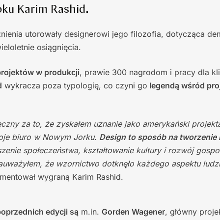
oku Karim Rashid.
ienia utorowały designerowi jego filozofia, dotycząca de
eloletnie osiągnięcia.
projektów w produkcji
, prawie 300 nagrodom i pracy dla k
d
wykracza poza typologię, co czyni go
legendą wśród pro
zny za to, że zyskałem uznanie jako amerykański projekta
oje biuro w Nowym Jorku.
Design to sposób na tworzenie 
szenie społeczeństwa, kształtowanie kultury i rozwój gospo
zauważyłem, że wzornictwo dotknęło każdego aspektu ludzk
mentował wygraną Karim Rashid.
oprzednich edycji są
m.in.
Gorden Wagener
, główny proje