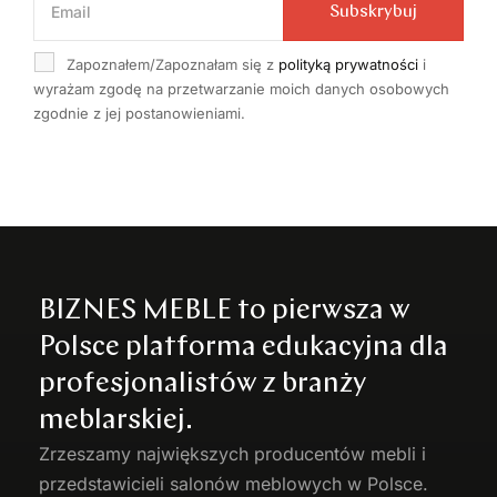
Subskrybuj
Zapoznałem/Zapoznałam się z
polityką prywatności
i
wyrażam zgodę na przetwarzanie moich danych osobowych
zgodnie z jej postanowieniami.
BIZNES MEBLE to pierwsza w
Polsce platforma edukacyjna dla
profesjonalistów z branży
meblarskiej.
Zrzeszamy największych producentów
mebli
i
przedstawicieli salonów meblowych w Polsce.